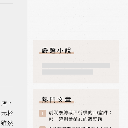
嚴選小說
熱門文章
材店，
（元彬
前潤泰總裁尹衍樑的10堂課：
那一碗刻骨銘心的蔬菜麵
，雖然