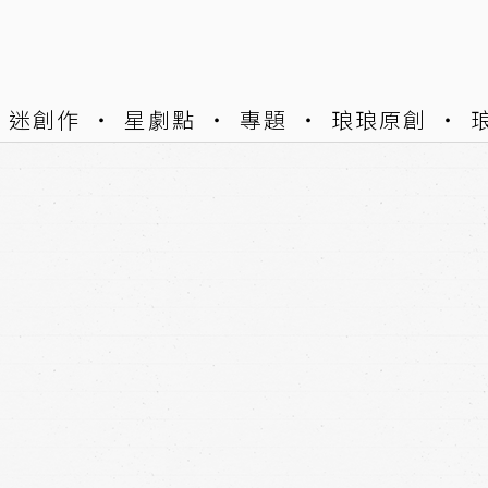
迷創作
星劇點
專題
琅琅原創