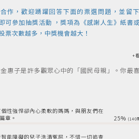
合作，歡迎踴躍回答下面的票選問題，並留
）即可參加
抽獎活動
，獎項為《感謝人生》紙書
9止。投票次數越多，中獎機會越大！
后金惠子是許多觀眾心中的「國民母親」。你最
演個性強悍卻內心柔軟的媽媽，與朋友們在
篇章。
25%
140
替智能障礙的兒子洗清冤屈，不惜一切追查