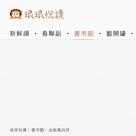
新鮮讀
看聯副
書市圈
藝開罐
琅琅悅讀
書市圈
出版風向球