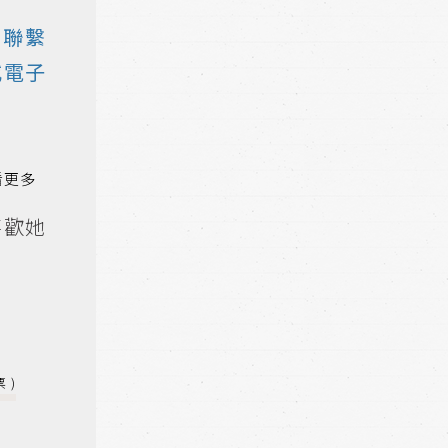
下聯繫
或電子
喜歡她