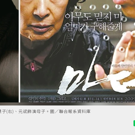
慧子(右)、元斌飾演母子。圖／聯合報系資料庫