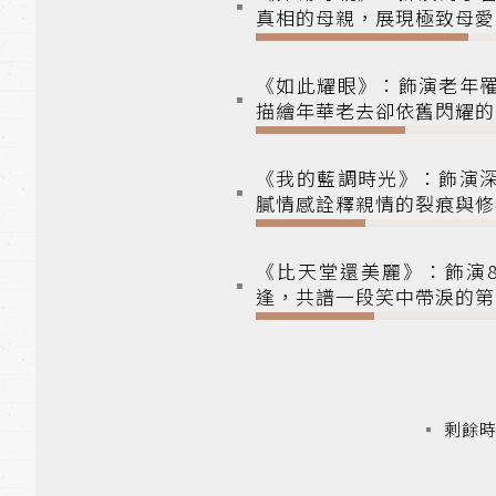
真相的母親，展現極致母愛
《如此耀眼》：飾演老年
描繪年華老去卻依舊閃耀的
《我的藍調時光》：飾演
膩情感詮釋親情的裂痕與修
《比天堂還美麗》：飾演
逢，共譜一段笑中帶淚的第
剩餘時