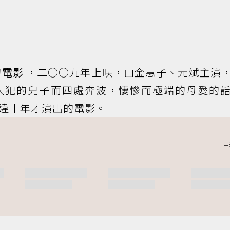
的
電影
，二○○九年上映，由金惠子、元斌主演
人犯的兒子而四處奔波，悽慘而極端的母愛的
違十年才演出的電影。