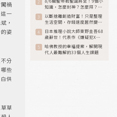
8/6關聖帝君聖誕將至！9個小
常闖禍
知識，怎麼封神？怎麼拜？該
到這一
拜哪個關帝？
以斷捨離創造財富！只是整理
元斌，
生活空間，存錢速度居然變快
了
動的姿
日本推理小說大師東野圭吾68
歲辭世！代表作《嫌疑犯X的
獻身》《解憂雜貨店》獲獎無
哈佛教授的幸福提案，解開現
數
代人最難解的33個人生課題
家不分
了哪些
自白供
想草草
下殺人