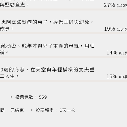
與堅韌意志。
27%
150
罹患阿茲海默症的惠子，透過回憶與幻象，
故事。
19%
104
深藏秘密、晚年才與兒子重逢的母親，用細
補。
14%
81
80歲的海淑，在天堂與年輕模樣的丈夫重
二人生。
15%
84
投票總數： 559
間： 已結束
投票頻率： 1天一次