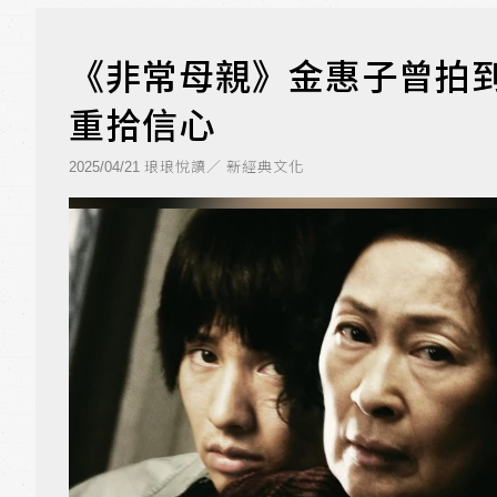
《非常母親》金惠子曾拍
重拾信心
琅琅悅讀／ 新經典文化
2025/04/21