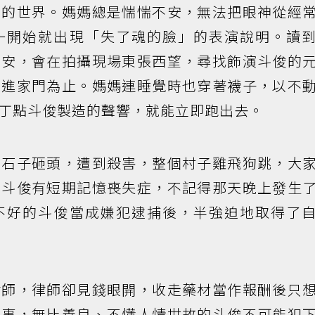
部的世界。媽媽總是惴惴不安，無法把眼神從經
一開始就出現「失了魂的臉」的表演說明。讀
不安，會在拍攝現場東張西望，尋找飾演斗俊的
走進家門為止。媽媽連睡覺時也穿著襪子，以不
丁點斗俊製造的聲響，就能立即跑出去。
用石子砸頭，遭到殺害，整個村子雞飛狗跳，大
。斗俊有短期記憶喪失症，不記得那天晚上發生
不好的斗俊當成嫌犯逮捕後，半強迫地取得了
律師，律師卻見錢眼開，收走藥材當作報酬後只
件事，無比善良、不懂人情世故的斗俊不可能犯