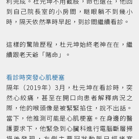
利完成。杜元坤不用截肢，命也還在，他回
到自己院長室的小房間，瞇眼躺不到幾小
時，隔天依然準時早起，到診間繼續看診。
這樣的驚險歷程，杜元坤始終老神在在，繼
續跟老天爺「賭命」。
看診時突發
心肌梗塞
隔年（2019年）3月，杜元坤在看診時，突
然心絞痛，甚至在開口向患者解釋病況之
際，他的喉頭像是被緊緊掐住，說不出話。
當下，他推測可能是心肌梗塞。在身邊的醫
護要求下，他緊急到心臟科進行電腦斷層掃
描後發現，左側主要冠狀動脈已經堵塞