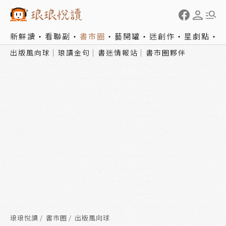
新鮮讀
看聯副
書市圈
藝開罐
迷創作
星劇點
出版風向球
琅讀金句
書迷情報站
書市圈夥伴
琅琅悅讀
書市圈
出版風向球