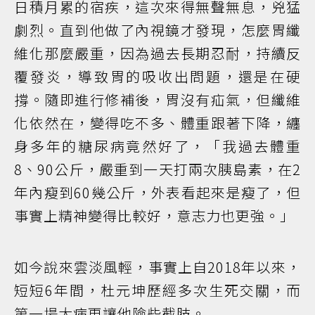
日積月累的宿疾，這次來得無聲無息，兇猛
劇烈。直到他做了內視鏡才發現，怎麼胃纖
維化那麼嚴重，因為過去長期忍耐，持續反
覆發炎，導致胃的吸收出問題，還是在硬
撐。隨即進行修補後，胃沒有疝氣，但纖維
化依然在，變得吃不多、體重跟著下降，纏
身多年的糖尿病竟然好了，「我過去體重
8、90公斤，嚴重到一天打兩次胰島素，在2
年內瘦到60幾公斤，外表看起來是瘦了，但
事實上精神變得比較好，意志力也更強。」
如今說來雲淡風輕，事實上自2018年以來，
短短6年間，杜元坤歷經多次生死交關，而
第一場大病更讓他險些截肢。