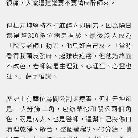
很痛，大家還建議要不要請麻醉師來。
但杜元坤堅持不打麻醉立即開刀，因為隔日
還得幫300多位病患看診。最後沒人敢為
「院長老師」動刀，他只好自己來。「當時
看得我頭皮發麻、起雞皮疙瘩，但他始終面
不改色，老師就是生理狂、心理狂、心靈也
狂。」薛宇桓說。
歷史上有華佗為關公刮骨療毒，但杜元坤卻
是一人分飾二角，包辦華佗和關公兩個角
色，既是病人、也是醫師，還幫自己將傷口
清理乾淨、縫合，整個過程3、40分鐘，順