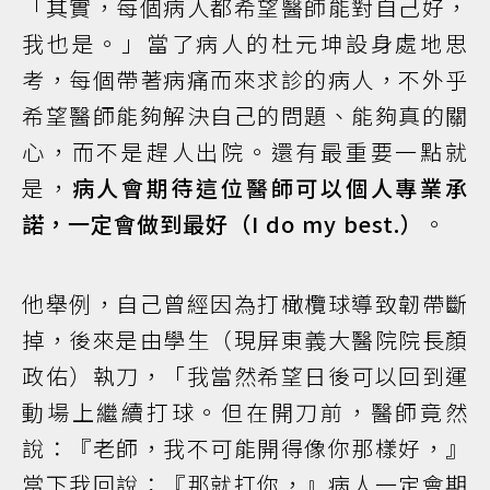
「其實，每個病人都希望醫師能對自己好，
我也是。」當了病人的杜元坤設身處地思
考，每個帶著病痛而來求診的病人，不外乎
希望醫師能夠解決自己的問題、能夠真的關
心，而不是趕人出院。還有最重要一點就
是，
病人會期待這位醫師可以個人專業承
諾，一定會做到最好（I do my best.）
。
他舉例，自己曾經因為打橄欖球導致韌帶斷
掉，後來是由學生（現屏東義大醫院院長顏
政佑）執刀，「我當然希望日後可以回到運
動場上繼續打球。但在開刀前，醫師竟然
說：『老師，我不可能開得像你那樣好，』
當下我回說：『那就打你，』病人一定會期