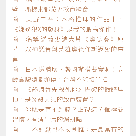
壁、榻榻米都藏著救命糧食
📰 東野圭吾：本格推理的作品中，
《嫌疑犯X的獻身》是我的最高傑作！
📰 名導諾蘭史詩大片《奧德賽》原
著：眾神議會與英雄奧德修斯返鄉的序
幕
📰 日本送補助、韓國辦模擬實測！高
齡駕駛隱憂頻傳，台灣不能慢半拍
📰 《熱浪會先殺死你》巴黎的鍍鋅屋
頂，是炎熱天氣的致命裝置？
📰 你總是存不到錢？正視這 7 個極簡
習慣，看清生活的漏財點
📰 「不討厭也不羨慕誰，是最富有的