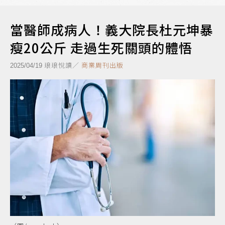
當醫師成病人！義大院長杜元坤暴
瘦20公斤 走過生死關頭的體悟
琅琅悅讀／
商業周刊出版
2025/04/19