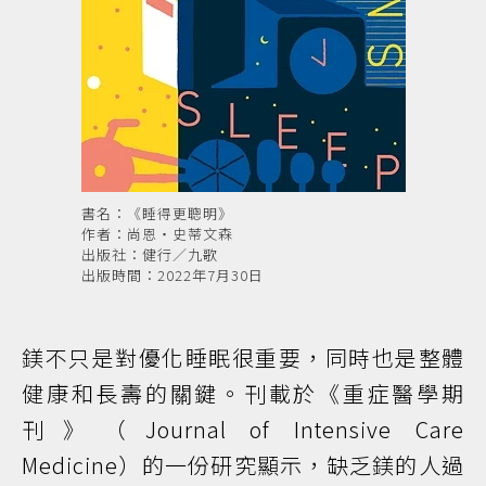
書名：《睡得更聰明》
作者：尚恩・史蒂文森
出版社：健行／九歌
出版時間：2022年7月30日
鎂不只是對優化睡眠很重要，同時也是整體
健康和長壽的關鍵。刊載於《重症醫學期
刊》（Journal of Intensive Care
Medicine）的一份研究顯示，缺乏鎂的人過