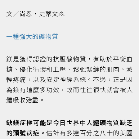
文／尚恩・史蒂文森
一種強大的
礦物質
鎂是獲得認證的抗壓礦物質，有助於平衡血
糖、優化循環和血壓、鬆弛緊繃的肌肉、減
輕疼痛，以及安定神經系統。不過，正是因
為鎂有這麼多功效，故而往往很快就會被人
體吸收殆盡。
缺鎂症極可能是今日世界中人體礦物質缺乏
的頭號病症。
估計有多達百分之八十的美國