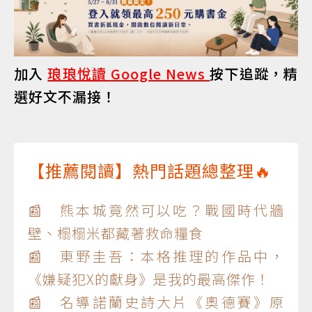
加入
琅琅悅讀 Google News
按下追蹤，精
選好文不漏接！
【推薦閱讀】熱門話題總整理🔥
📰 熊本城竟然可以吃？戰國時代牆
壁、榻榻米都藏著救命糧食
📰 東野圭吾：本格推理的作品中，
《嫌疑犯X的獻身》是我的最高傑作！
📰 名導諾蘭史詩大片《奧德賽》原