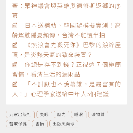
著：眾神議會與英雄奧德修斯返鄉的序
幕
📰 日本送補助、韓國辦模擬實測！高
齡駕駛隱憂頻傳，台灣不能慢半拍
📰 《熱浪會先殺死你》巴黎的鍍鋅屋
頂，是炎熱天氣的致命裝置？
📰 你總是存不到錢？正視這 7 個極簡
習慣，看清生活的漏財點
📰 「不討厭也不羨慕誰，是最富有的
人！」心理學家送給中年人3個建議
九歌出版社
失眠
壓力
睡眠
礦物質
醫療保健
書摘
出版風向球