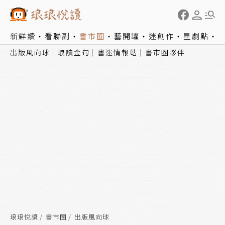
新鮮讀
看聯副
書市圈
藝開罐
迷創作
星劇點
出版風向球
琅讀金句
書迷情報站
書市圈夥伴
琅琅悅讀
書市圈
出版風向球