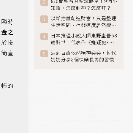
8/6關聖帝君聖誕將至！9個小
知識，怎麼封神？怎麼拜？該
拜哪個關帝？
以斷捨離創造財富！只是整理
要臨時
生活空間，存錢速度居然變快
現金之
了
日本推理小說大師東野圭吾68
高於投
歲辭世！代表作《嫌疑犯X的
獻身》《解憂雜貨店》獲獎無
，簡直
活到百歲依然精神奕奕，哲代
數
奶奶分享8個快樂長壽的習慣
結帳的