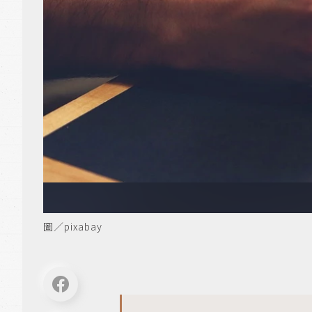
圖／pixabay