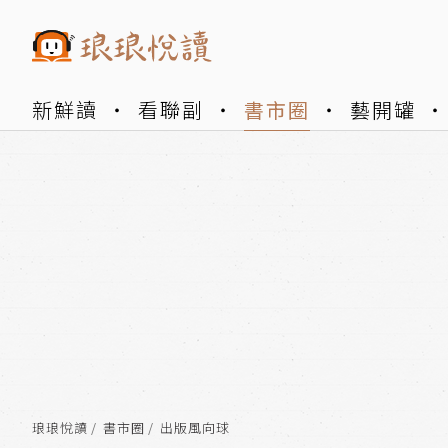
新鮮讀
看聯副
書市圈
藝開罐
琅琅悅讀
書市圈
出版風向球