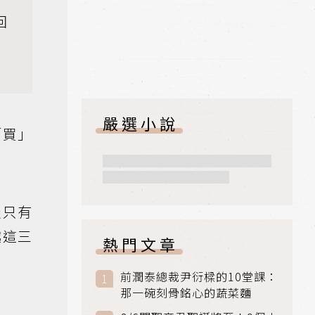
回
嚴選小說
「買」
竅只有
越這三
熱門文章
前潤泰總裁尹衍樑的10堂課：
那一碗刻骨銘心的蔬菜麵