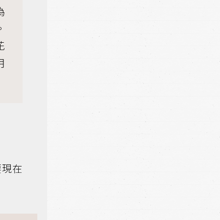
為
。
花
用
）
要現在