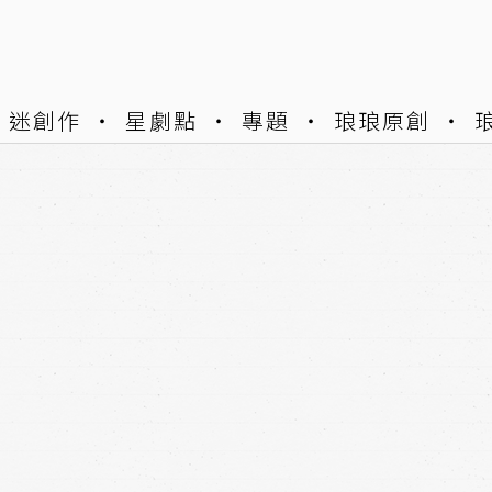
迷創作
星劇點
專題
琅琅原創