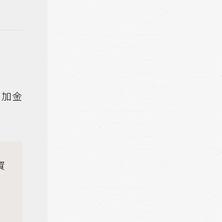
增加金
資