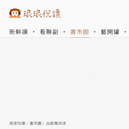
新鮮讀
看聯副
書市圈
藝開罐
琅琅悅讀
書市圈
出版風向球