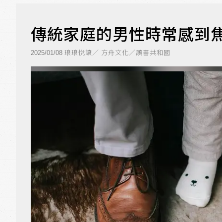
傳統家庭的男性時常感到
琅琅悅讀／ 方舟文化／讀書共和國
2025/01/08