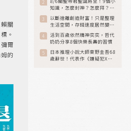
8/6關聖帝君聖誕將至！9個小
知識，怎麼封神？怎麼拜？該
拜哪個關帝？
以斷捨離創造財富！只是整理
依賴關
生活空間，存錢速度居然變快
了
目標。
活到百歲依然精神奕奕，哲代
奶奶分享8個快樂長壽的習慣
．彌爾
日本推理小說大師東野圭吾68
納姆的
歲辭世！代表作《嫌疑犯X的
獻身》《解憂雜貨店》獲獎無
數