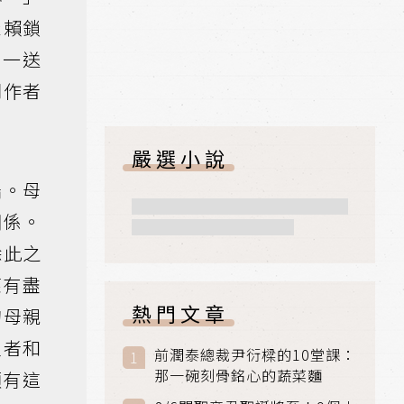
依賴鎖
買一送
同作者
嚴選小說
端。母
關係。
除此之
應有盡
熱門文章
的母親
家者和
前潤泰總裁尹衍樑的10堂課：
那一碗刻骨銘心的蔬菜麵
須有這