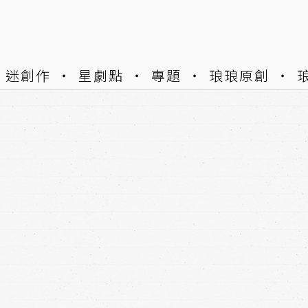
迷創作
星劇點
專題
琅琅原創