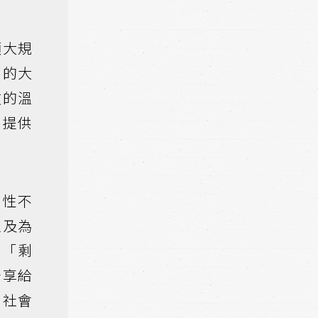
項大規
察的大
友的溫
和提供
女性不
以及為
是「剩
分享給
」社會