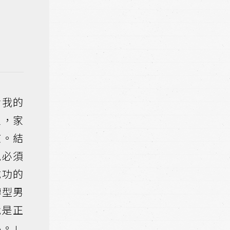
活我的
家，家
孩。結
親必須
成功的
轉型男
就是正
心。」