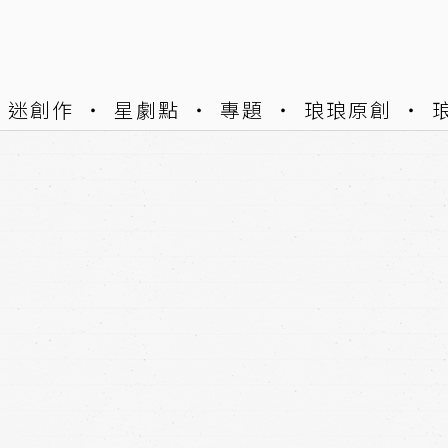
迷創作
星劇點
專題
琅琅原創