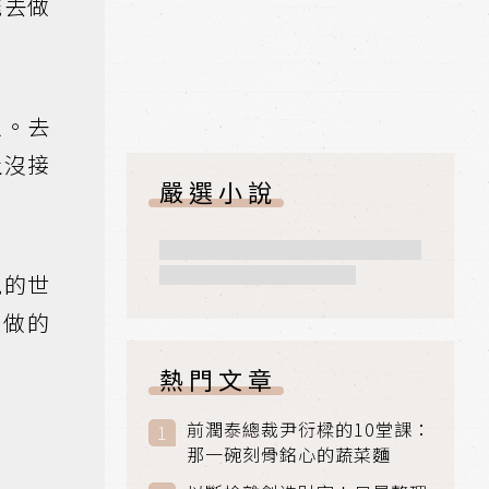
能去做
以。去
止沒接
嚴選小說
見的世
想做的
熱門文章
前潤泰總裁尹衍樑的10堂課：
那一碗刻骨銘心的蔬菜麵