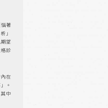
煩惱著
分析」
此期望
性格診
的內在
事」。
入其中