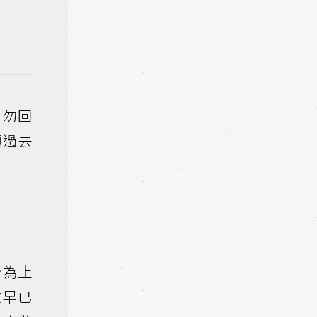
、勿回
顧過去
今為止
在早已