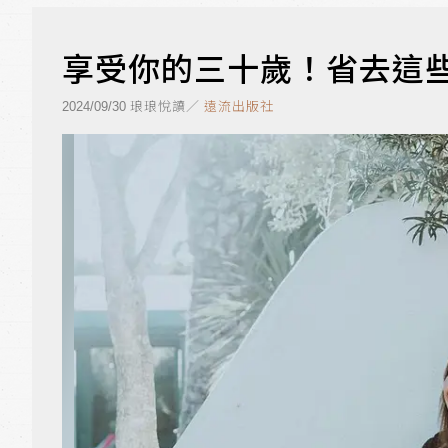
享受你的三十歲！省去這
琅琅悅讀／
遠流出版社
2024/09/30