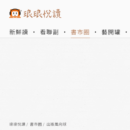
新鮮讀
看聯副
書市圈
藝開罐
琅琅悅讀
書市圈
出版風向球