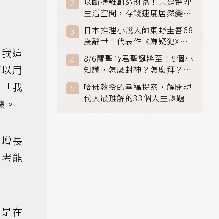
以斷捨離創造財富！只是整理
生活空間，存錢速度居然變快
了
日本推理小說大師東野圭吾68
歲辭世！代表作《嫌疑犯X的
問我這
獻身》《解憂雜貨店》獲獎無
8/6關聖帝君聖誕將至！9個小
數
可以用
知識，怎麼封神？怎麼拜？該
拜哪個關帝？
出「我
哈佛教授的幸福提案，解開現
代人最難解的33個人生課題
據。
會增長
思考能
就是在