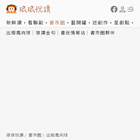
新鮮讀
看聯副
書市圈
藝開罐
迷創作
星劇點
出版風向球
琅讀金句
書迷情報站
書市圈夥伴
琅琅悅讀
書市圈
出版風向球