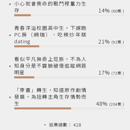
小心就會喪命的戰鬥裡奮力生
存
14%
60
青春洋溢校園高中生，下課跑
PC房（網咖）、吃辣炒年糕
dating
21%
92
看似平凡無奇上班族，不為人
知身分是不露臉破億追蹤網路
明星
17%
72
「穿書」轉生，知道原作劇情
發展，為扭轉主角生存情勢而
生
48%
204
投票總數： 428