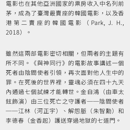
電影也在其他亞洲國家的票房收入中名列前
茅，成為了臺灣最賣座的韓國電影，以及香
港第二賣座的韓國電影（Park, J. H.,
2018）。
雖然這兩部電影密切相關，但兩者的主題有
所不同。《與神同行》的電影故事講述一個
死者由陰間使者引領，再次面對他人生中的
罪。在死後的世界裡，靈魂必須在四十九天
內通過七個試練才能轉世。金自鴻（由車太
鉉飾演）由三位死亡之守護者──陰間使者
──江林（河正宇）、解怨脈（朱智勳）和
李德春（金香起）護送穿過地獄的七道門。