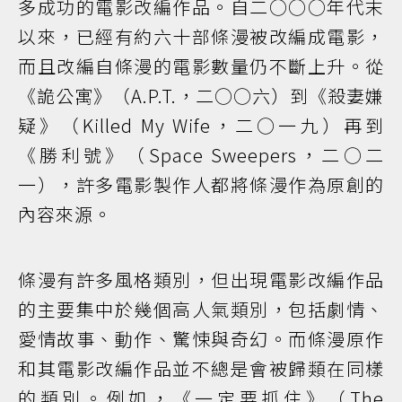
多成功的電影改編作品。自二○○○年代末
以來，已經有約六十部條漫被改編成電影，
而且改編自條漫的電影數量仍不斷上升。從
《詭公寓》（A.P.T.，二○○六）到《殺妻嫌
疑》（Killed My Wife，二○一九）再到
《勝利號》（Space Sweepers，二○二
一），許多電影製作人都將條漫作為原創的
內容來源。
條漫有許多風格類別，但出現電影改編作品
的主要集中於幾個高人氣類別，包括劇情、
愛情故事、動作、驚悚與奇幻。而條漫原作
和其電影改編作品並不總是會被歸類在同樣
的類別。例如，《一定要抓住》（The