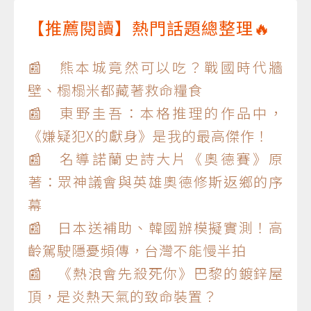
【推薦閱讀】熱門話題總整理🔥
📰 熊本城竟然可以吃？戰國時代牆
壁、榻榻米都藏著救命糧食
📰 東野圭吾：本格推理的作品中，
《嫌疑犯X的獻身》是我的最高傑作！
📰 名導諾蘭史詩大片《奧德賽》原
著：眾神議會與英雄奧德修斯返鄉的序
幕
📰 日本送補助、韓國辦模擬實測！高
齡駕駛隱憂頻傳，台灣不能慢半拍
📰 《熱浪會先殺死你》巴黎的鍍鋅屋
頂，是炎熱天氣的致命裝置？