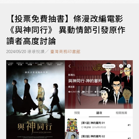
【投票免費抽書】條漫改編電影
《與神同行》 異動情節引發原作
讀者高度討論
琅琅悅讀／
臺灣商務印書館
2024/05/20