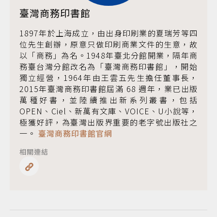
臺灣商務印書館
1897年於上海成立，由出身印刷業的夏瑞芳等四
位先生創辦，原意只做印刷商業文件的生意，故
以「商務」為名。1948年臺北分館開業，隔年商
務臺台灣分館改名為「臺灣商務印書館」，開始
獨立經營，1964年由王雲五先生擔任董事長，
2015年臺灣商務印書館屆滿 68 週年，業已出版
萬種好書，並陸續推出新系列叢書，包括
OPEN、Ciel、新萬有文庫、VOICE、U小說等，
極獲好評，為臺灣出版界重要的老字號出版社之
一。
臺灣商務印書館官網
相關連結