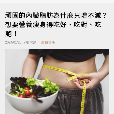
頑固的內臟脂肪為什麼只增不減？
想要營養瘦身得吃好、吃對、吃
飽！
琅琅悅讀／
高寶書版
2024/01/26