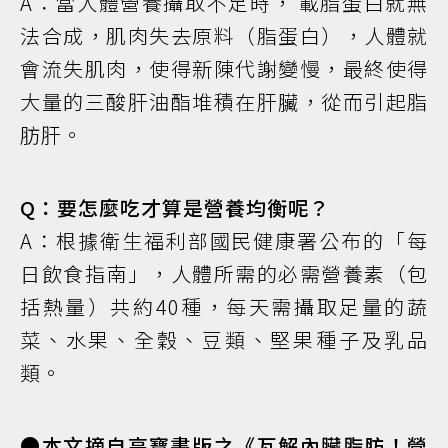
A：當人體營養攝取不足時， 載脂蛋白就無
法合成，肌肉失去原料（脂蛋白），人體就
會流失肌肉，使得新陳代謝變慢，最終使得
大量的三酸肝油酯堆積在肝臟，從而引起脂
肪肝。
Q：要怎麼吃才算是營養均衡呢？
A：根據衛生福利部國民健康署公布的「每
日飲食指南」，人體所需的必需營養素（包
括熱量）共約40種，每天需攝取足量的蔬
菜、水果、全穀、豆類、堅果種子及乳品
類。
●本文摘自高寶書版之《瓦解內臟脂肪！營