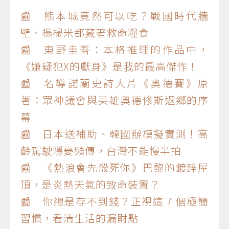
📰 熊本城竟然可以吃？戰國時代牆
壁、榻榻米都藏著救命糧食
📰 東野圭吾：本格推理的作品中，
《嫌疑犯X的獻身》是我的最高傑作！
📰 名導諾蘭史詩大片《奧德賽》原
著：眾神議會與英雄奧德修斯返鄉的序
幕
📰 日本送補助、韓國辦模擬實測！高
齡駕駛隱憂頻傳，台灣不能慢半拍
📰 《熱浪會先殺死你》巴黎的鍍鋅屋
頂，是炎熱天氣的致命裝置？
📰 你總是存不到錢？正視這 7 個極簡
習慣，看清生活的漏財點