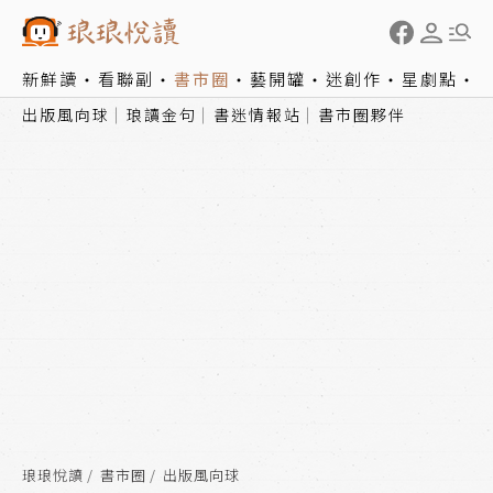
新鮮讀
看聯副
書市圈
藝開罐
迷創作
星劇點
出版風向球
琅讀金句
書迷情報站
書市圈夥伴
琅琅悅讀
書市圈
出版風向球