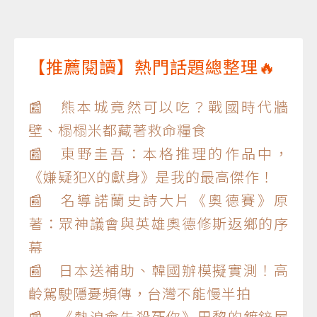
【推薦閱讀】熱門話題總整理🔥
📰 熊本城竟然可以吃？戰國時代牆
壁、榻榻米都藏著救命糧食
📰 東野圭吾：本格推理的作品中，
《嫌疑犯X的獻身》是我的最高傑作！
📰 名導諾蘭史詩大片《奧德賽》原
著：眾神議會與英雄奧德修斯返鄉的序
幕
📰 日本送補助、韓國辦模擬實測！高
齡駕駛隱憂頻傳，台灣不能慢半拍
📰 《熱浪會先殺死你》巴黎的鍍鋅屋