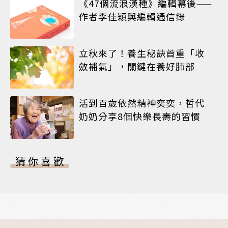
《47個流浪漢種》編輯幕後——
作者李佳穎與編輯通信錄
立秋來了！養生秘訣首重「收
斂補氣」，關鍵在養好肺部
活到百歲依然精神奕奕，哲代
奶奶分享8個快樂長壽的習慣
猜你喜歡