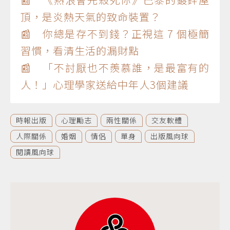
頂，是炎熱天氣的致命裝置？
📰 你總是存不到錢？正視這 7 個極簡
習慣，看清生活的漏財點
📰 「不討厭也不羨慕誰，是最富有的
人！」心理學家送給中年人3個建議
時報出版
心理勵志
兩性關係
交友軟體
人際關係
婚姻
情侶
單身
出版風向球
閱讀風向球