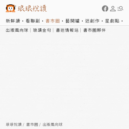
新鮮讀
看聯副
書市圈
藝開罐
迷創作
星劇點
出版風向球
琅讀金句
書迷情報站
書市圈夥伴
琅琅悅讀
書市圈
出版風向球