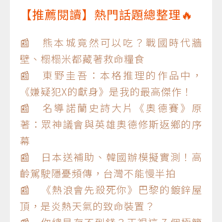
【推薦閱讀】熱門話題總整理🔥
📰 熊本城竟然可以吃？戰國時代牆
壁、榻榻米都藏著救命糧食
📰 東野圭吾：本格推理的作品中，
《嫌疑犯X的獻身》是我的最高傑作！
📰 名導諾蘭史詩大片《奧德賽》原
著：眾神議會與英雄奧德修斯返鄉的序
幕
📰 日本送補助、韓國辦模擬實測！高
齡駕駛隱憂頻傳，台灣不能慢半拍
📰 《熱浪會先殺死你》巴黎的鍍鋅屋
頂，是炎熱天氣的致命裝置？