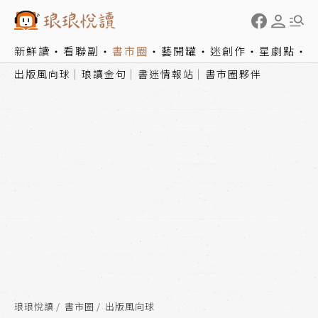
新鮮讀
看聯副
書市圈
藝開罐
迷創作
星劇點
出版風向球
琅讀金句
書迷情報站
書市圈夥伴
琅琅悅讀
書市圈
出版風向球