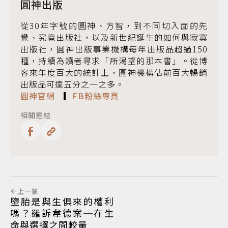
圓神出版
從30年字號的圓神、方智，到不同切入面的先
覺、究竟出版社，以及新世紀誕生的如何與寂寞
出版社，圓神出版事業機構每年出版品超過150
種，持續為讀者尋求「所渴望的那本書」。從博
客來年度百大的統計上，圓神機構佔前百大暢銷
出版品可達五分之一之多。
圓神官網
▎
FB粉絲專頁
相關連結
上一篇
墮胎是與生俱來的權利
嗎？羅訴韋德案─在生
命與選擇之間較量