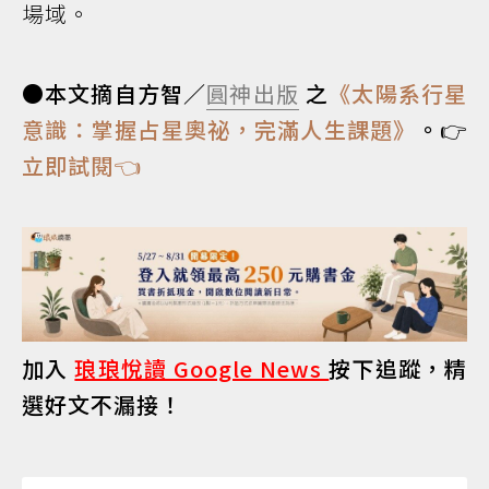
場域。
●本文摘自方智／
圓神出版
之
《太陽系行星
意識：掌握占星奧祕，完滿人生課題》
。👉
立即試閱👈
加入
琅琅悅讀 Google News
按下追蹤，精
選好文不漏接！