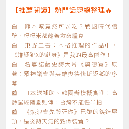
【推薦閱讀】熱門話題總整理🔥
📰 熊本城竟然可以吃？戰國時代牆
壁、榻榻米都藏著救命糧食
📰 東野圭吾：本格推理的作品中，
《嫌疑犯X的獻身》是我的最高傑作！
📰 名導諾蘭史詩大片《奧德賽》原
著：眾神議會與英雄奧德修斯返鄉的序
幕
📰 日本送補助、韓國辦模擬實測！高
齡駕駛隱憂頻傳，台灣不能慢半拍
📰 《熱浪會先殺死你》巴黎的鍍鋅屋
頂，是炎熱天氣的致命裝置？