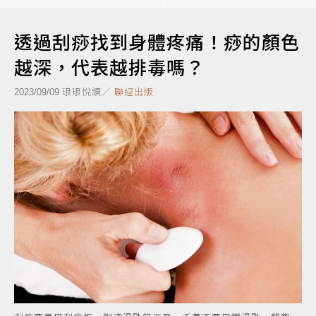
透過刮痧找到身體疼痛！痧的顏色
越深，代表越排毒嗎？
琅琅悅讀／
聯經出版
2023/09/09