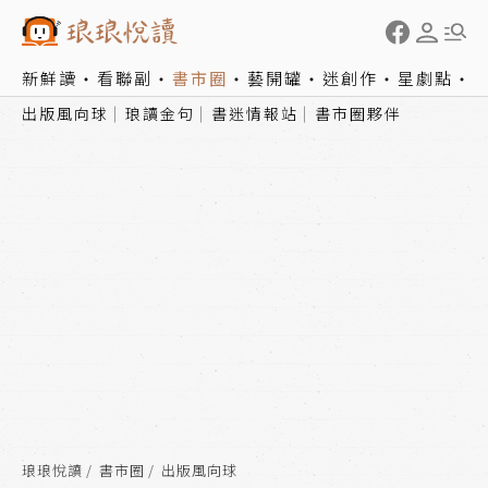
新鮮讀
看聯副
書市圈
藝開罐
迷創作
星劇點
出版風向球
琅讀金句
書迷情報站
書市圈夥伴
琅琅悅讀
書市圈
出版風向球