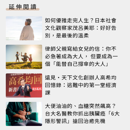
延伸閱讀
如何優雅走完人生？日本社會
文化觀察家茂呂美耶：好好告
別，是最後的溫柔
律師父親寫給女兒的信：你不
必急著成為大人， 但要成為一
個「能替自己撐傘的大人」
遠見‧天下文化創辦人高希均
回憶錄：逃難中的第一堂經濟
課
大便油油的、血糖突然飆高？
台大名醫教你抓出胰臟癌「6大
隱形警訊」搶回治癒先機