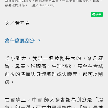
刮痧要善用刮痧板、陶瓷湯匙等工具，千萬不要用鐵湯匙、錢幣，
容易破皮受傷。（圖／Unsplash）
文／黃卉君
為什麼要
刮痧
？
從小到大，我是一路被刮長大的，舉凡感
冒、鼻塞、喉嚨痛、生理期來，甚至在考試
前後的準備與身體調理或失戀等，都可以刮
痧。
在醫學上，
中醫
師大多會認為刮痧是「瀉
氣」的一種，而在中醫理論中，「氣」是維