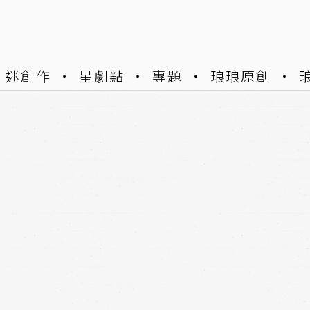
迷創作
星劇點
專題
琅琅原創