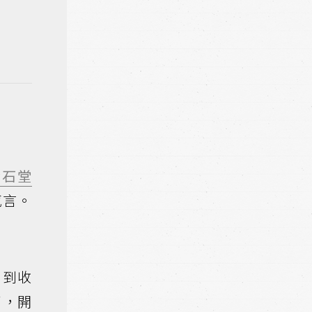
金石堂
感言。
）到收
了，開