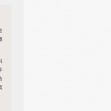
金
邀
斜
手
告
成