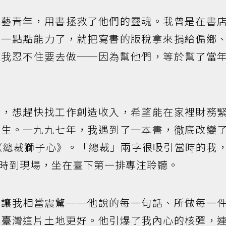
文藝青年，用書拯救了他們的靈魂。我曾是在書
有一點點能力了，就把寫書的版稅拿來捐給偏鄉
但我忍不住要去做──因為幫他們，等於幫了當
書，想趕快找工作創造收入，希望能在家裡財務
維生。一九九七年，我遇到了一本書，徹底改變
《總裁獅子心》。「總裁」兩字很吸引當時的我
時到現場，坐在臺下第一排專注聆聽。
，讓我相當震驚──他說的每一句話、所做每一
讓臺灣這片土地更好。他引爆了我內心的核彈，