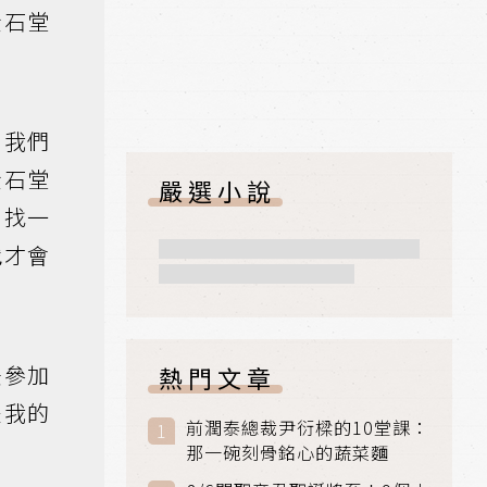
金石堂
。我們
金石堂
嚴選小說
，找一
餓才會
法參加
熱門文章
是我的
前潤泰總裁尹衍樑的10堂課：
那一碗刻骨銘心的蔬菜麵