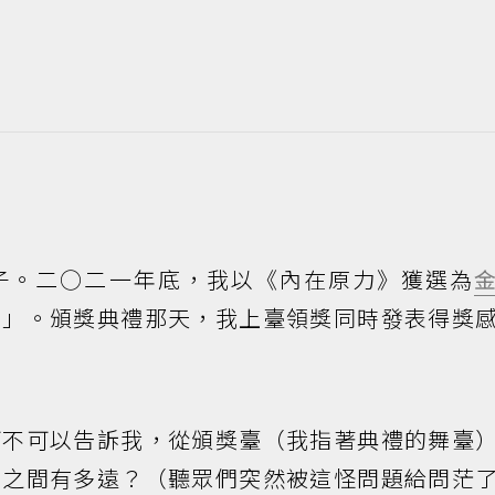
子。二○二一年底，我以《內在原力》獲選為
家」。頒獎典禮那天，我上臺領獎同時發表得獎
可不可以告訴我，從頒獎臺（我指著典禮的舞臺
）之間有多遠？（聽眾們突然被這怪問題給問茫