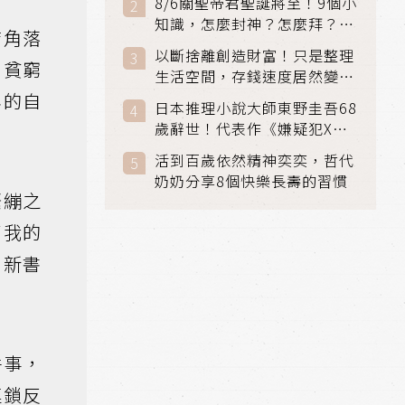
8/6關聖帝君聖誕將至！9個小
知識，怎麼封神？怎麼拜？該
店角落
拜哪個關帝？
以斷捨離創造財富！只是整理
、貧窮
生活空間，存錢速度居然變快
了
年的自
日本推理小說大師東野圭吾68
歲辭世！代表作《嫌疑犯X的
獻身》《解憂雜貨店》獲獎無
活到百歲依然精神奕奕，哲代
數
奶奶分享8個快樂長壽的習慣
緊繃之
了我的
，新書
件事，
連鎖反