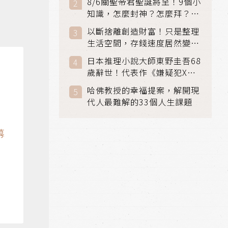
8/6關聖帝君聖誕將至！9個小
知識，怎麼封神？怎麼拜？該
拜哪個關帝？
以斷捨離創造財富！只是整理
生活空間，存錢速度居然變快
了
日本推理小說大師東野圭吾68
歲辭世！代表作《嫌疑犯X的
獻身》《解憂雜貨店》獲獎無
哈佛教授的幸福提案，解開現
數
代人最難解的33個人生課題
幕