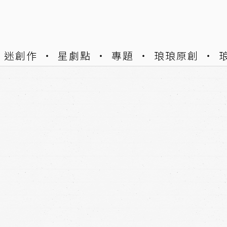
迷創作
星劇點
專題
琅琅原創