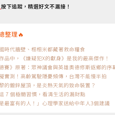
s
按下追蹤，精選好文不漏接！
總整理🔥
戰國時代牆壁、榻榻米都藏著救命糧食
的作品中，《嫌疑犯X的獻身》是我的最高傑作！
奧德賽》原著：眾神議會與英雄奧德修斯返鄉的序
模擬實測！高齡駕駛隱憂頻傳，台灣不能慢半拍
巴黎的鍍鋅屋頂，是炎熱天氣的致命裝置？
這 7 個極簡習慣，看清生活的漏財點
，是最富有的人！」心理學家送給中年人3個建議