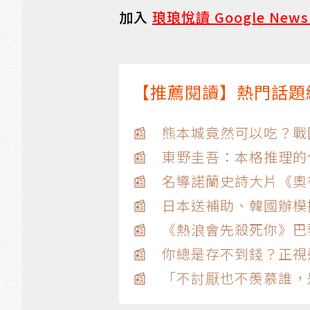
加入
琅琅悅讀 Google New
【推薦閱讀】熱門話題
📰 熊本城竟然可以吃？
📰 東野圭吾：本格推理
📰 名導諾蘭史詩大片《
📰 日本送補助、韓國辦
📰 《熱浪會先殺死你》
📰 你總是存不到錢？正視
📰 「不討厭也不羨慕誰