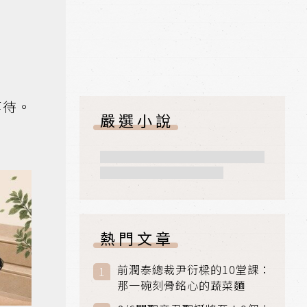
等待。
嚴選小說
熱門文章
前潤泰總裁尹衍樑的10堂課：
那一碗刻骨銘心的蔬菜麵