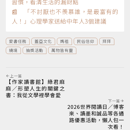
習慣，看清生活的漏財點
📰 「不討厭也不羨慕誰，是最富有的
人！」心理學家送給中年人3個建議
愛書任務
蓋亞文化
媽祖
民俗信仰
拜拜
繞境
抽獎活動
萬物皆有靈
上一篇
【作家讀書館】綠君麻
麻／形塑人生的關鍵之
書：我從文學裡學會愛
下一篇
2026世界閱讀日／博客
來、讀墨和誠品等各通
路優惠活動，懶人包一
次看！