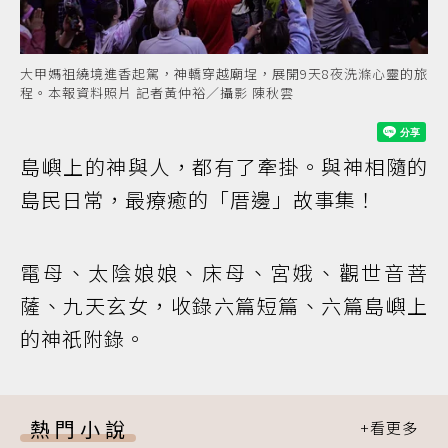
大甲媽祖繞境進香起駕，神轎穿越廟埕，展開9天8夜洗滌心靈的旅
程。本報資料照片 記者黃仲裕／攝影 陳秋雲
島嶼上的神與人，都有了牽掛。與神相隨的
島民日常，最療癒的「厝邊」故事集！
電母、太陰娘娘、床母、宮娥、觀世音菩
薩、九天玄女，收錄六篇短篇、六篇島嶼上
的神祇附錄。
熱門小說