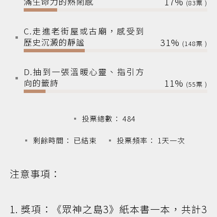
滿生命力的熱鬧感
17%
83
C.走進老街屋或古廟，感受到
歷史沉澱的靜謐
31%
148
D.抽到一張溫暖心靈、指引方
向的籤詩
11%
55
投票總數： 484
剩餘時間： 已結束
投票頻率： 1天一次
注意事項：
1. 獎項：《眾神之島3》紙本書一本，共計3