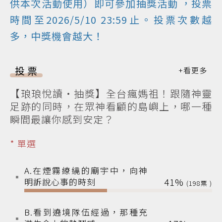
供本次活動使用）即可參加
抽獎活動
，投票
時間至2026/5/10 23:59止。投票次數越
多，中獎機會越大！
投票
【琅琅悅讀‧抽獎】全台瘋媽祖！跟隨神靈
足跡的同時，在眾神看顧的島嶼上，哪一種
瞬間最讓你感到安定？
* 單選
A.在煙霧繚繞的廟宇中，向神
明訴說心事的時刻
41%
198
B.看到遶境隊伍經過，那種充