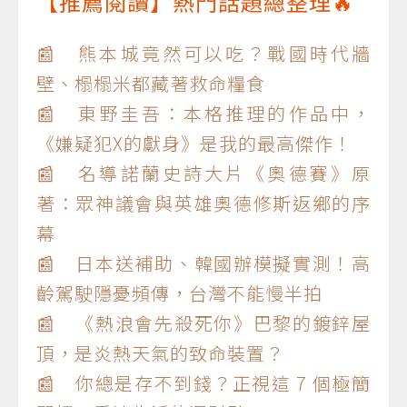
【推薦閱讀】熱門話題總整理🔥
📰 熊本城竟然可以吃？戰國時代牆
壁、榻榻米都藏著救命糧食
📰 東野圭吾：本格推理的作品中，
《嫌疑犯X的獻身》是我的最高傑作！
📰 名導諾蘭史詩大片《奧德賽》原
著：眾神議會與英雄奧德修斯返鄉的序
幕
📰 日本送補助、韓國辦模擬實測！高
齡駕駛隱憂頻傳，台灣不能慢半拍
📰 《熱浪會先殺死你》巴黎的鍍鋅屋
頂，是炎熱天氣的致命裝置？
📰 你總是存不到錢？正視這 7 個極簡