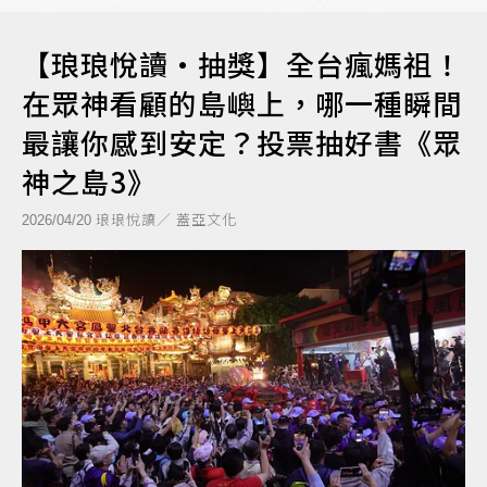
【琅琅悅讀‧抽獎】全台瘋媽祖！
在眾神看顧的島嶼上，哪一種瞬間
最讓你感到安定？投票抽好書《眾
神之島3》
琅琅悅讀／ 蓋亞文化
2026/04/20