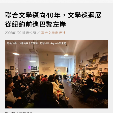
聯合文學邁向40年，文學巡迴展
從紐約前進巴黎左岸
琅琅悅讀／
聯合文學出版社
2026/01/20