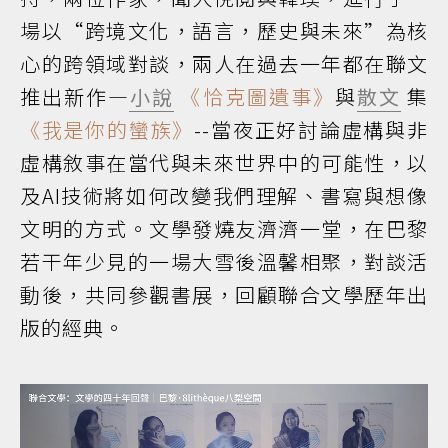
場以“跨境文化，語言，歷史與未來”為核
心的跨領域對談，兩人在過去一年都在聯文
推出新作—
小說
《恰克圖遺事》
與
散文
集
《我是你的蠻族》
--當夜正好討論虛構與非
虛構敘事在當代與未來世界中的可能性，以
及AI技術將如何改變我們理解、書寫與想像
文明的方式。文學發燒友濟濟一堂，在巴黎
若干年少見的一場大雪後溫馨相聚，對談活
動後，共同參觀書展，回顧聯合文學歷年出
版的經典。