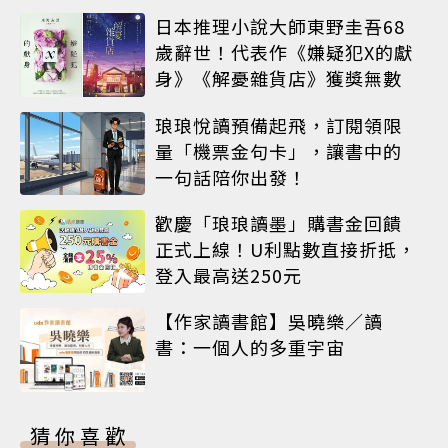
日本推理小說大師東野圭吾68
歲辭世！代表作《嫌疑犯X的獻
身》《解憂雜貨店》獲獎無數
琅琅悅讀預備起飛，訂閱領限
量「機票金句卡」，讓書中的
一句話陪你出發！
歡慶「琅琅讀墨」購書金回饋
正式上線！U利點數直接折抵，
登入最高送250元
【作家讀書館】吳曉樂／讀
書：一個人的多重宇宙
猜你喜歡