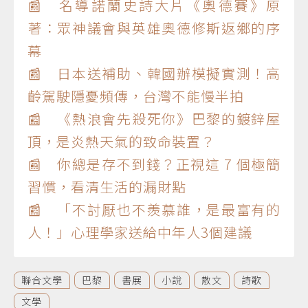
📰 名導諾蘭史詩大片《奧德賽》原
著：眾神議會與英雄奧德修斯返鄉的序
幕
📰 日本送補助、韓國辦模擬實測！高
齡駕駛隱憂頻傳，台灣不能慢半拍
📰 《熱浪會先殺死你》巴黎的鍍鋅屋
頂，是炎熱天氣的致命裝置？
📰 你總是存不到錢？正視這 7 個極簡
習慣，看清生活的漏財點
📰 「不討厭也不羨慕誰，是最富有的
人！」心理學家送給中年人3個建議
聯合文學
巴黎
書展
小說
散文
詩歌
文學