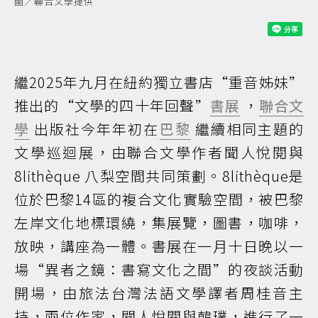
圖／聯合文學提供
繼2025年九月在紐約獨立書店“重音姊妹”
推出的“文學的四十年回聲”
書展
，
聯合文
學
出版社今年年初在
巴黎
繼續相同主題的
文學巡迴展，由聯合文學作者聞人悅閱與
8lithèque 八梨空間共同策劃。8lithèque是
位於巴黎14區的複合文化實驗空間，被巴黎
左岸文化地標環繞，集展覽，圖書，咖啡，
放映，講座為一體。書展在一月十日晚以一
場“異者之鏡：書寫文化之間”的夜談活動
開場，由旅法台灣法語文學譯者周桂音主
持，兩位作家，聞人悅閱與韓璞，進行了一