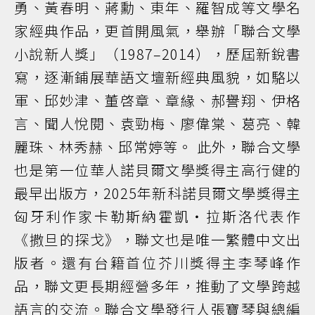
勇、黃春明、蔣勳、東年、羅智成等文學名
家經典作品，更首開風氣，舉辦「聯合文學
小說新人獎」（1987–2014），歷屆新銳書
寫，逐漸鋪展華語文壇新經典風貌，如駱以
軍、邱妙津、董啓章、章緣、郝譽翔、伊格
言、聞人悅閱、袁勁梅、廖偉棠、葛亮、韓
麗珠、林秀赫、邱常婷等。 此外，聯合文學
也是第一位華人諾貝爾文學獎得主高行健的
最早出版方，2025年新科諾貝爾文學獎得主
匈牙利作家卡勒斯納霍凱・拉斯洛代表作
《撒旦的探戈》，聯文也是唯一繁體中文出
版者。還有台籍首位芥川獎得主李琴峰作
品，聯文更長期經營多年，推動了文學跨越
語言的交流。聯合文學發行人張寶琴與總編