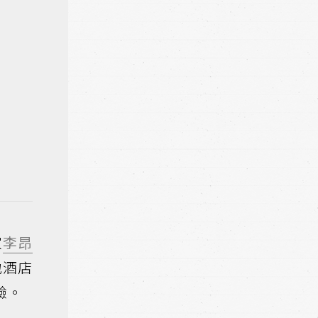
家
李昂
地酒店
驗。