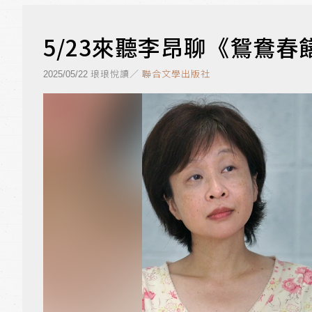
5/23來聽李昂聊《鴛鴦
琅琅悅讀／
聯合文學出版社
2025/05/22