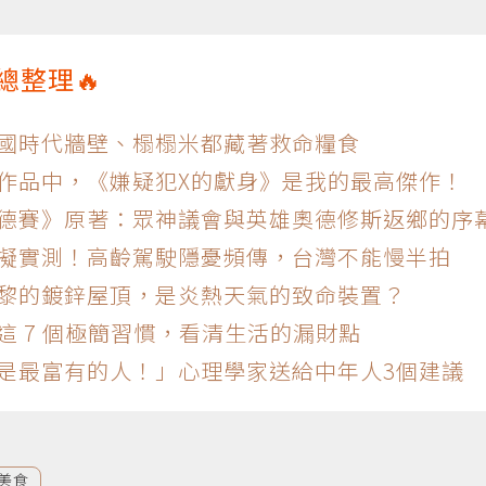
總整理🔥
戰國時代牆壁、榻榻米都藏著救命糧食
的作品中，《嫌疑犯X的獻身》是我的最高傑作！
奧德賽》原著：眾神議會與英雄奧德修斯返鄉的序
模擬實測！高齡駕駛隱憂頻傳，台灣不能慢半拍
巴黎的鍍鋅屋頂，是炎熱天氣的致命裝置？
這 7 個極簡習慣，看清生活的漏財點
，是最富有的人！」心理學家送給中年人3個建議
美食