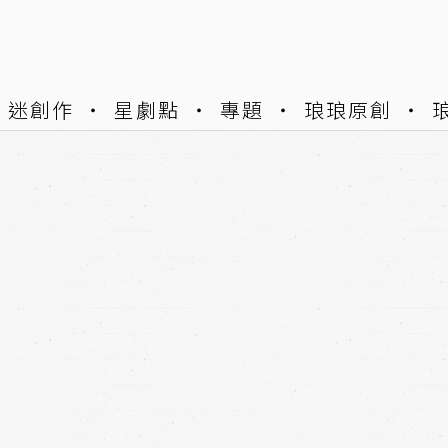
迷創作
星劇點
專題
琅琅原創