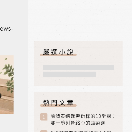
ws-
嚴選小說
熱門文章
前潤泰總裁尹衍樑的10堂課：
那一碗刻骨銘心的蔬菜麵