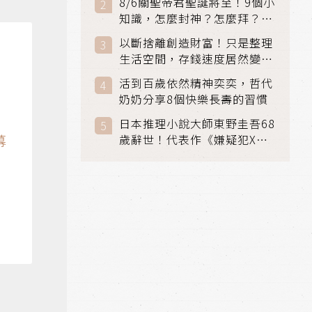
8/6關聖帝君聖誕將至！9個小
知識，怎麼封神？怎麼拜？該
拜哪個關帝？
以斷捨離創造財富！只是整理
生活空間，存錢速度居然變快
了
活到百歲依然精神奕奕，哲代
奶奶分享8個快樂長壽的習慣
日本推理小說大師東野圭吾68
幕
歲辭世！代表作《嫌疑犯X的
獻身》《解憂雜貨店》獲獎無
數