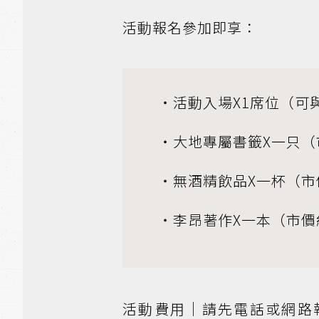
活動報名參加即享：
・活動入場X1席位（可
・大地專屬書籤X一只（市價
・無酒精飲品X一杯（市價 
・李昂著作X一本（市價約 
活動費用｜請先電話或網路報