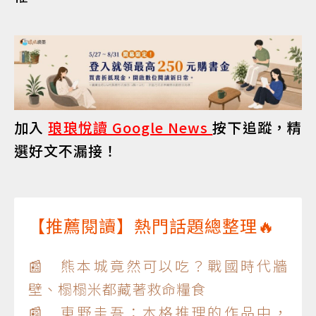
加入
琅琅悅讀 Google News
按下追蹤，精
選好文不漏接！
【推薦閱讀】熱門話題總整理🔥
📰 熊本城竟然可以吃？戰國時代牆
壁、榻榻米都藏著救命糧食
📰 東野圭吾：本格推理的作品中，