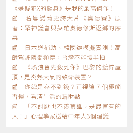
《嫌疑犯X的獻身》是我的最高傑作！
📰 名導諾蘭史詩大片《奧德賽》原
著：眾神議會與英雄奧德修斯返鄉的序
幕
📰 日本送補助、韓國辦模擬實測！高
齡駕駛隱憂頻傳，台灣不能慢半拍
📰 《熱浪會先殺死你》巴黎的鍍鋅屋
頂，是炎熱天氣的致命裝置？
📰 你總是存不到錢？正視這 7 個極簡
習慣，看清生活的漏財點
📰 「不討厭也不羨慕誰，是最富有的
人！」心理學家送給中年人3個建議