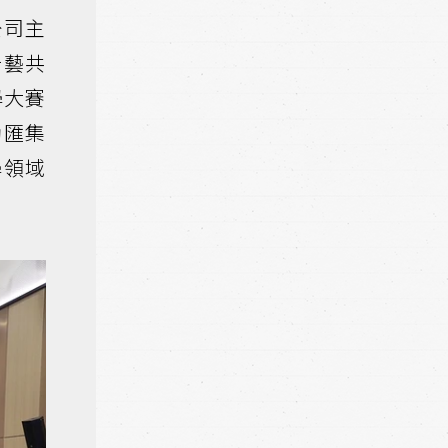
公司主
奇藝共
學大賽
動匯集
學領域