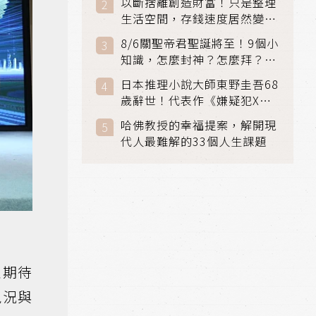
以斷捨離創造財富！只是整理
生活空間，存錢速度居然變快
了
8/6關聖帝君聖誕將至！9個小
知識，怎麼封神？怎麼拜？該
拜哪個關帝？
日本推理小說大師東野圭吾68
歲辭世！代表作《嫌疑犯X的
獻身》《解憂雜貨店》獲獎無
哈佛教授的幸福提案，解開現
數
代人最難解的33個人生課題
並期待
現況與