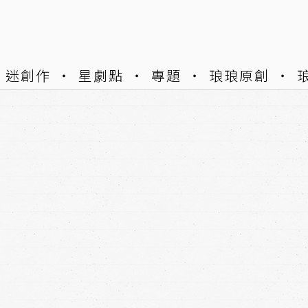
迷創作
星劇點
專題
琅琅原創