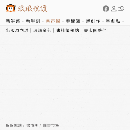
新鮮讀
看聯副
書市圈
藝開罐
迷創作
星劇點
出版風向球
琅讀金句
書迷情報站
書市圈夥伴
琅琅悅讀
書市圈
曬書市集