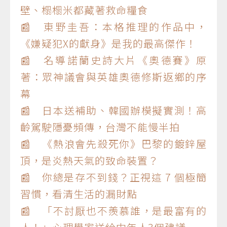
壁、榻榻米都藏著救命糧食
📰 東野圭吾：本格推理的作品中，
《嫌疑犯X的獻身》是我的最高傑作！
📰 名導諾蘭史詩大片《奧德賽》原
著：眾神議會與英雄奧德修斯返鄉的序
幕
📰 日本送補助、韓國辦模擬實測！高
齡駕駛隱憂頻傳，台灣不能慢半拍
📰 《熱浪會先殺死你》巴黎的鍍鋅屋
頂，是炎熱天氣的致命裝置？
📰 你總是存不到錢？正視這 7 個極簡
習慣，看清生活的漏財點
📰 「不討厭也不羨慕誰，是最富有的