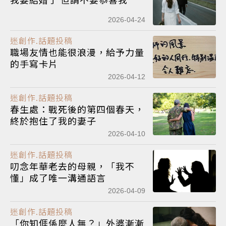
2026-04-24
迷創作.話題投稿
職場友情也能很浪漫，給予力量
的手寫卡片
2026-04-12
迷創作.話題投稿
春生處：戰死後的第四個春天，
終於抱住了我的妻子
2026-04-10
迷創作.話題投稿
叨念年華老去的母親，「我不
懂」成了唯一溝通語言
2026-04-09
迷創作.話題投稿
「你知𠊎係麼人無？」外婆漸漸