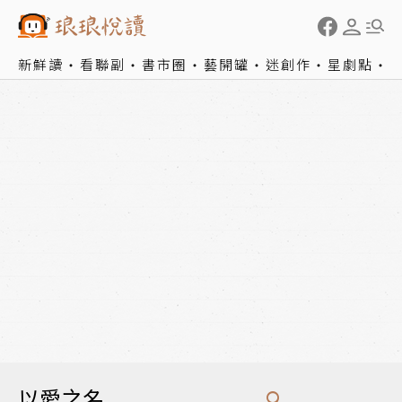
新鮮讀
看聯副
書市圈
藝開罐
迷創作
星劇點