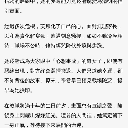
枯竭的磨練中，她的夢通能力竟逐漸蛻變為清明的指
引畫面。
經過多次危機，芙煉化了自己的心。面對無理家長，
以和為貴化解戾氣；遭遇刻意騷擾，如如不動冷漠相
待；職場不公時，修持經咒降伏外境與焦躁。
她逐漸成為大家眼中「心想事成」的奇女子，即使有
惡緣出現，對方終會選擇撤退。人們只道她幸運，卻
不知背後的故事。原來，帝君早已預見戰場險惡，提
早為她授印。
在教職將滿十年的生日前夕，畫面忽有宣讀之聲，隨
後身上閃耀出燦爛紅光。喧囂的人間裡，她篤定留下
一身正氣，等待接下來展開的命運。