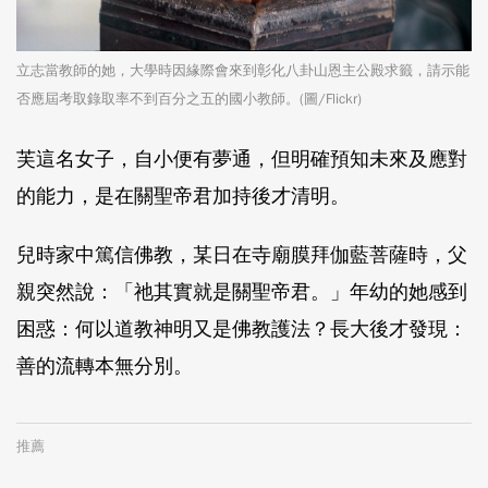
立志當教師的她，大學時因緣際會來到彰化八卦山恩主公殿求籤，請示能
否應屆考取錄取率不到百分之五的國小教師。(圖/Flickr)
芙這名女子，自小便有夢通，但明確預知未來及應對
的能力，是在關聖帝君加持後才清明。
兒時家中篤信佛教，某日在寺廟膜拜伽藍菩薩時，父
親突然說：「祂其實就是關聖帝君。」年幼的她感到
困惑：何以道教神明又是佛教護法？長大後才發現：
善的流轉本無分別。