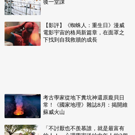
後一堂課
【影評】《蜘蛛人：重生日》漫威
電影宇宙的格局新篇章，在面罩之
下找到自我救贖的成長
考古學家從地下糞坑神還原龐貝日
常！《國家地理》雜誌8月：揭開維
蘇威火山
「不討厭也不羨慕誰，就是最富有