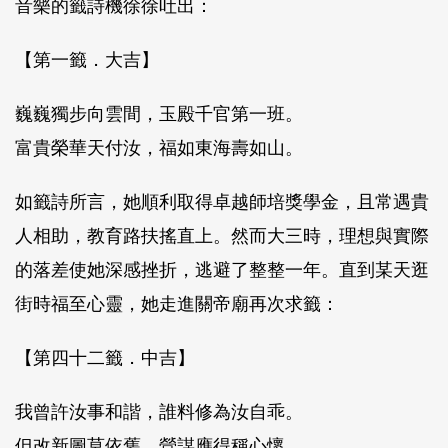
音樂的籤詩機徐徐吐出：
【第一籤．大吉】
巍巍獨步向雲間，玉殿千官第一班。
富貴榮華天付汝，福如東海壽如山。
如籤詩所言，她順利取得卓越師培獎學金，且常遇貴
人相助，教育路扶搖直上。然而大三時，理想與實際
的落差使她深感挫折，逃避了整整一年。直到某天逛
街時福至心靈，她走進關帝廟再次求籤：
【第四十二籤．中吉】
我曾許汝事和諧，誰料修為汝自乖。
但改新圖莫依舊，營謀應得稱心懷。