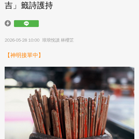
吉」籤詩護持
2026-05-28 10:00
琅琅悅讀 林櫻芷
【神明接單中】