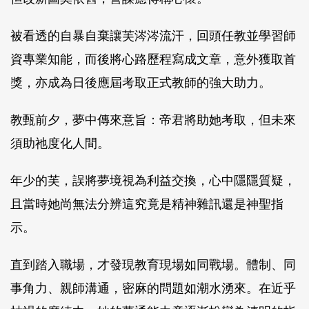
被看透的自暴自棄讓芙涔涔流汗，回頭任教並學習師
資專業知能，而後將心路歷程寫成文章，意外獲取首
獎，亦成為日後應屆考取正式教師的強大助力。
教甄前夕，夢中傳來意旨：帝君將助她考取，但未來
須助祂度化人間。
年少的芙，誤將夢境視為利益交換，心中隱隱質疑，
且當時她尚無法分辨這究竟是精神雜訊還是神聖指
示。
直到踏入職場，才發現教育現場如同戰場。體制、同
事角力、親師溝通，密麻的問題如潮水湧來。在近乎