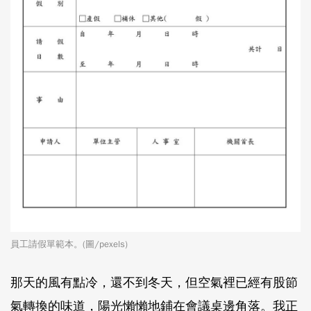
員工請假單範本。(圖/pexels)
那天的風有點冷，還不到冬天，但空氣裡已經有股節
氣轉換的味道，陽光懶懶地鋪在會議桌邊角落。我正