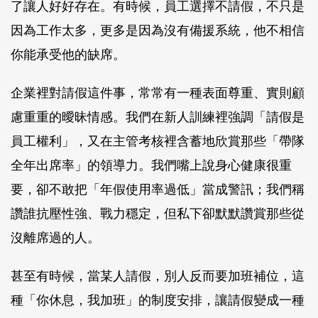
了讓人好好存在。有時候，員工選擇不請假，不只是
因為工作太多，更多是因為沒有備援系統，他不相信
你能承受他的缺席。
企業裡對請假這件事，常常有一種表面尊重、實則顧
慮重重的曖昧情感。我們在新人訓練裡強調「請假是
員工權利」，又在主管考核裡含蓄地欣賞那些「帶隊
全年出席率」的領導力。我們嘴上說身心健康很重
要，卻不敢把「年假使用率過低」當成警訊；我們稱
讚誰抗壓性強、戰力穩定，但私下卻默默讚賞那些從
沒離席過的人。
甚至有時候，當某人請假，別人反而要加班補位，這
種「你休息，我加班」的制度安排，讓請假變成一種