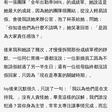
有一張團隊「全年出勤率98%」的成績單。她說這是
她最大的成就，因為她的團隊很團結，從沒人輕易請
假。會後我請她來辦公室，泡了杯茶給她，問她：
「你知道他們為什麼不請嗎？」她笑著回答：「是因
為大家責任感強？」
後來我和她談了幾次，才慢慢拆開那份成績單裡的靜
默。一位同仁胃痛一週都沒說；一位新婚員工因為不
敢請假錯過了另一半生日；還有一位祖母臨終都沒請
假回家，只因為「現在是專案的關鍵時期」。
Ivy後來沉默很久，只說了一句：「我以為他們是在支
持我。」沒有人責怪她，畢竟這樣的誤解，我們誰沒
犯過？當你身為主管，常常太專注讓事情完成，而忘