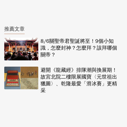
推薦文章
8/6關聖帝君聖誕將至！9個小知
識，怎麼封神？怎麼拜？該拜哪個
關帝？
避開《龍藏經》排隊潮與換展期！
故宮北院二樓限展國寶〈元世祖出
獵圖〉、乾隆最愛「滑冰賽」更精
采