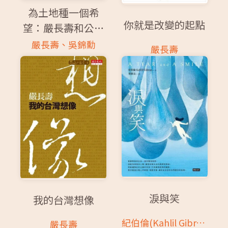
為土地種一個希
你就是改變的起點
望：嚴長壽和公益
平台的故事
嚴長壽、吳錦勳
嚴長壽
淚與笑
我的台灣想像
紀伯倫(Kahlil Gibran)
嚴長壽