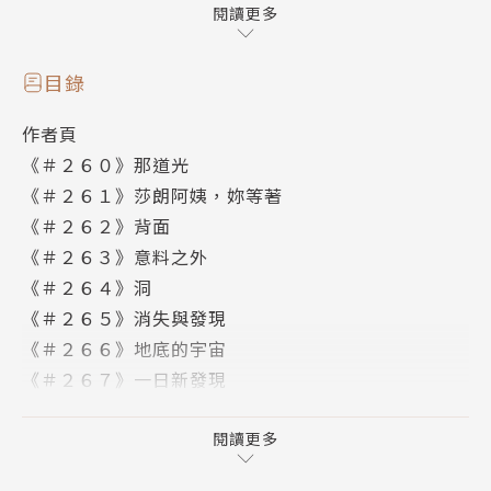
閱讀更多
2007年12月開始於Morning週刊連載『宇宙兄弟』。
2010年榮獲第56屆小學館漫畫賞一般向部門，2011年
目錄
榮獲第35屆講談社漫畫賞一般部門。
作者頁
《＃２６０》那道光
譯者簡介
《＃２６１》莎朗阿姨，妳等著
《＃２６２》背面
施凡
《＃２６３》意料之外
《＃２６４》洞
譯有宇宙兄弟、境界之輪迴等作品。
《＃２６５》消失與發現
《＃２６６》地底的宇宙
《＃２６７》一日新發現
《＃２６８》雨聲
版權頁
閱讀更多
封底