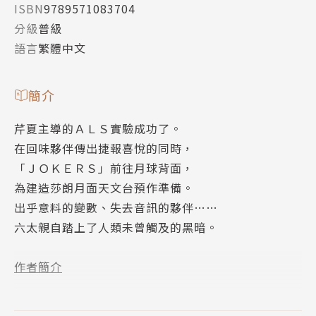
ISBN
9789571083704
分級
普級
語言
繁體中文
簡介
芹夏主導的ＡＬＳ實驗成功了。
在回味夥伴傳出捷報喜悅的同時，
「ＪＯＫＥＲＳ」前往月球背面，
為建造莎朗月面天文台預作準備。
出乎意料的變數、失去音訊的夥伴……
六太親自踏上了人類未曾觸及的黑暗。
作者簡介
小山宙哉