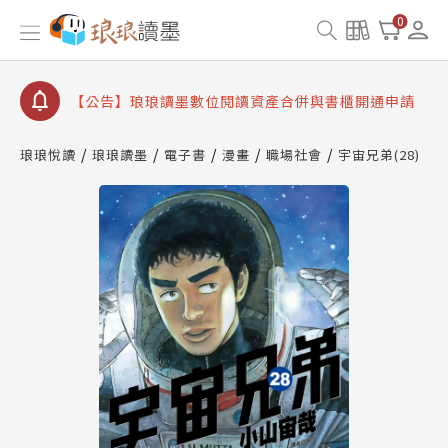
【公告】琅琅書店服務升級重要說明及資產合併結果
0
查詢
【公告】因 Readmoo 讀墨系統維護中，本站同步暫
停部分閱讀服務
【公告】琅琅讀墨數位閱讀資產合併與書櫃開通申請
【公告】琅琅讀墨書櫃開通常見問題
琅琅悅讀
琅琅讀墨
電子書
漫畫
職場社會
宇宙兄弟(28)
【公告】琅琅讀墨 3 分鐘完成書櫃開通與資產合併申
請圖文教學
【公告】琅琅書店服務升級重要說明及資產合併結果
查詢
【公告】因 Readmoo 讀墨系統維護中，本站同步暫
停部分閱讀服務