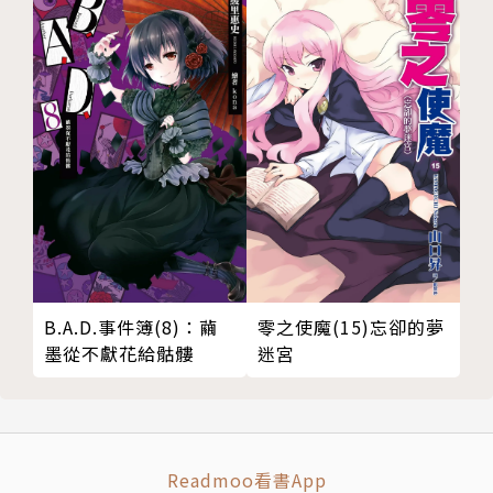
B.A.D.事件簿(8)：繭
零之使魔(15)忘卻的夢
墨從不獻花給骷髏
迷宮
Readmoo看書App