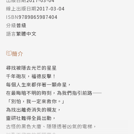
線上出版日期
2017-03-04
ISBN
9789865987404
分級
普級
語言
繁體中文
簡介
尋找被隱去光芒的星星
千年砲灰，福德反擊！
每個人生來都伴著一顆命星，
在最晦暗不明的時刻，為我們指引前路——
「別怕，我一定來救你。」
為找出離奇消失的親友，
靈研社難得全員出動，
古怪的黑色大廈、隱隱透著凶氣的電梯，