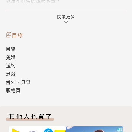
以及不尋常的鉅額賞金，
這樁電梯尋人案，似乎隱含一絲不明的惡意？
神祕案中案，
閱讀更多
矛頭對準了天才風水師、傳奇副社長大人，
血陣、禁術和死局，隔絕了現世與異世，
目錄
也斷了喪門和祈安之間的連結……
目錄
為了尋找被隱去光芒的星星，李福德，千年的砲灰，大
鬼媒
反擊
淫祠
迷蹤
番外‧無聲
版權頁
其他人也買了