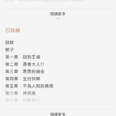
以「真相」為禮物，真神卡斯帕即將道出深埋心底的往
事。
閱讀更多
久遠前，身為奴隸的三位少年，
一個醉心於鍊金研究，兩個卻擁有特異體質。
目錄
他們的相遇，是神與魔一切的開端。
目錄
他們的分離，敲響了神魔戰爭的鼓聲，
楔子
也讓唯一留下的人，無數夜晚品嚐痛徹心扉的孤寂……
第一章 回到王城
第二章 勇者大人?!
第三章 思思的過去
第四章 生日快樂
第五章 不為人知的真相
第六章 神與魔
第七章 妖獸橫行
第八章 反目成仇
第九章 奈伊的身世
閱讀更多