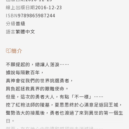
線上出版日期
2016-12-23
ISBN
9789865987244
分級
普級
語言
繁體中文
簡介
不願提起的，總讓人落淚⋯⋯
據說每隔數百年，
真神會從我們的世界挑選勇者，
肩負起拯救異界的艱難使命。
但是，這次的勇者大人，有點「不一樣」……
挖了紅袍法師的陵墓，夏思思終於心滿意足返回王城，
聲勢浩大的接風後，勇者也渡過了來到異世的第一個生
日。
然而，存在她心中的違和感卻從未消減過……