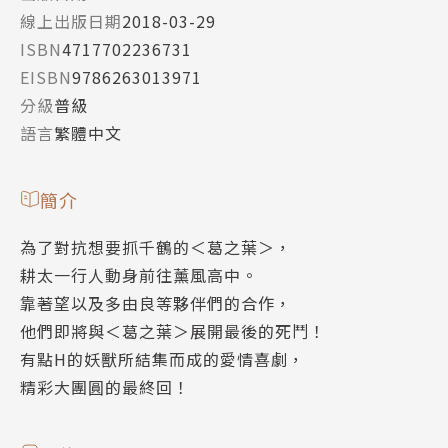
線上出版日期
2018-03-29
ISBN
4717702236731
EISBN
9786263013971
分級
普級
語言
繁體中文
簡介
為了對抗想要抓千鶴的＜葛之葉＞，
耕太一行人動身前往薰風高中。
靠著望以及多由良等夥伴們的合作，
他們即將與＜葛之葉＞展開最後的死鬥！
有點H的妖獸所結集而成的愛情喜劇，
精彩大團圓的最終回！