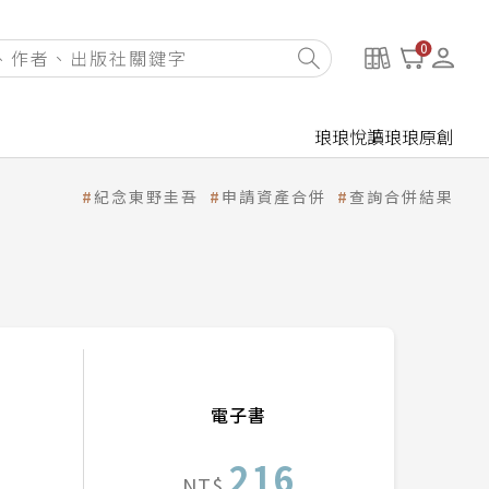
0
琅琅悅讀
琅琅原創
紀念東野圭吾
申請資產合併
查詢合併結果
電子書
216
NT$