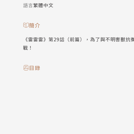
語言
繁體中文
簡介
《雷雷雷》第29話（前篇），為了與不明害獸抗
戰！
目錄