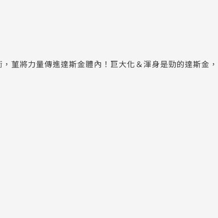
衡，菫將力量傳進達斯金體內！巨大化＆渾身是勁的達斯金