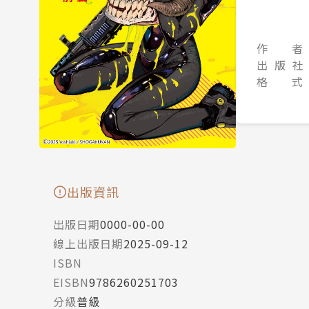
作 者
出 版 社
格 式
出版資訊
出版日期
0000-00-00
線上出版日期
2025-09-12
ISBN
EISBN
9786260251703
分級
普級