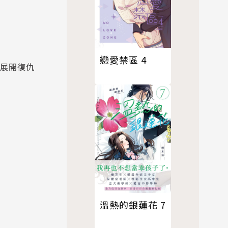
戀愛禁區 4
，展開復仇
溫熱的銀蓮花 7