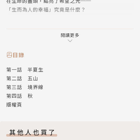
在生命的盡頭，點亮了希望之光──
「生而為人的幸福」究竟是什麼？
人所能做的事，少之又少，
但儘管如此，我們仍要努力不懈！
閱讀更多
目錄
【夏川老師的一句話】
第一話 半夏生
成為醫師已經超過二十年。而這部作品，是我以自己的
第二話 五山
詮釋，重新細緻描繪出一直以來所凝視的「人的生命樣
第三話 境界線
貌」。
第四話 秋
雖然是以醫療為題材，但沒有「奇蹟」發生, 也沒有那
版權頁
些心機深沉教授們的權力鬥爭，更沒有醫生一邊大喊
「快回來啊！」一邊進行心臟按摩的戲碼。
然而，盡可能地寫下的是，那些比奇蹟、陰謀與吶喊
其他人也買了
等，更加重要的事。