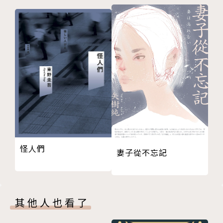
如今，我們正處在一個看不見未來的艱難時代。即使人
生再苦，怒吼與揮拳也不代表就能打開一條出路。
至少曾深深留在我心中的患者們，還有那些支撐著醫療
現場有的醫師們，並不會選擇那樣的方式，來迎戰困
境。他們選擇懷抱勇氣、尊嚴與溫柔，並且在任何時刻
都不放棄「希望」。
【故事簡介】
不是看病，而是看人！這就是史賓諾莎教我們的事。
怪人們
妻子從不忘記
原任職於大學醫院的雄町哲郎，在妹妹過世後，為了照
顧外甥，
決定搬至京都的一座寧靜小鎮擔任內科醫師。
其他人也看了