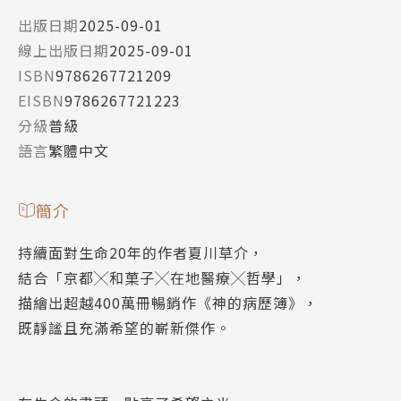
出版日期
2025-09-01
線上出版日期
2025-09-01
ISBN
9786267721209
EISBN
9786267721223
分級
普級
語言
繁體中文
簡介
持續面對生命20年的作者夏川草介，
結合「京都╳和菓子╳在地醫療╳哲學」，
描繪出超越400萬冊暢銷作《神的病歷簿》，
既靜謐且充滿希望的嶄新傑作。