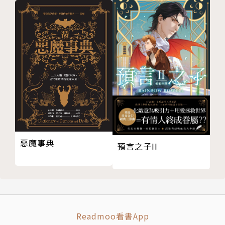
他時常騎著腳踏車，在酷暑與風鈴聲中探訪病患。
同時以蕨餅、長五郎餅、阿闍梨餅等京都名菓，
慰藉著面對生命中的許多無能為力。
某日，哲郎的舊識花垣準教授，安排年輕後輩南茉莉前
來研修。
然而這裡所追求的，
並非「治癒」，而是「陪伴患者走向終點」──
【日本出版社推薦】（篠原一朗．水鈴社代表取締役／
惡魔事典
預言之子II
責編）
距離第一次見到夏川醫師，已經過了10幾個年頭。我
總覺得這些歲月，就是為了孕育出這部作品所存在的。
雖然是深奧龐大的題材，但卻不難理解。描繪的是一位
從容優秀的醫師，真摯面對患者與夥伴的模樣，可以說
Readmoo看書App