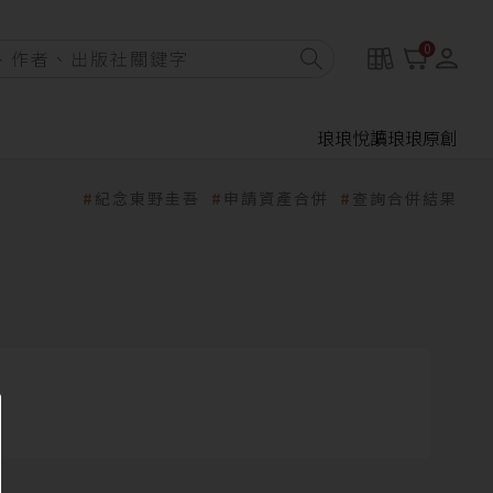
0
琅琅悅讀
琅琅原創
紀念東野圭吾
申請資產合併
查詢合併結果