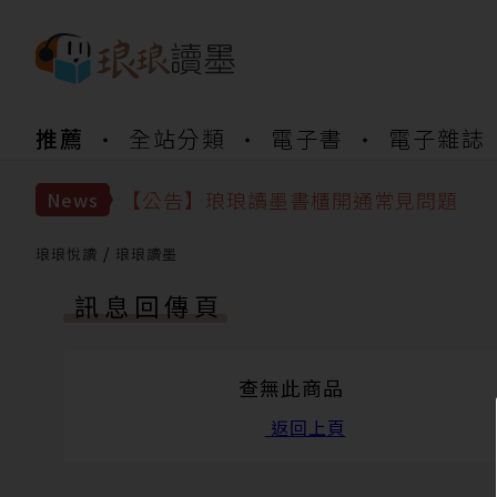
推薦
全站分類
電子書
電子雜誌
【公告】琅琅書店服務升級重要說明及
【公告】琅琅讀墨數位閱讀資產合併與
【公告】琅琅讀墨書櫃開通常見問題
News
【公告】琅琅讀墨 3 分鐘完成書櫃開通
【公告】琅琅書店服務升級重要說明及
琅琅悅讀
琅琅讀墨
【公告】琅琅讀墨數位閱讀資產合併與
訊息回傳頁
查無此商品
返回上頁