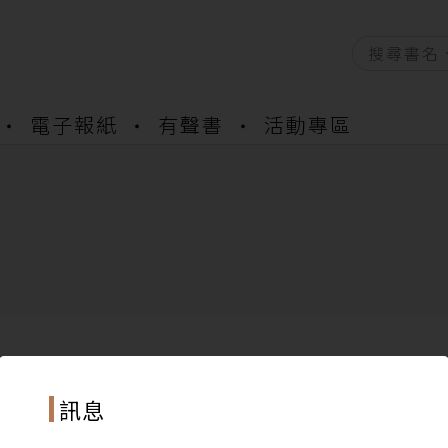
電子報紙
有聲書
活動專區
資產合併結果查詢
書櫃開通申請
與資產合併申請圖文教學
資產合併結果查詢
書櫃開通申請
訊息