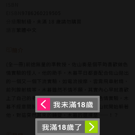
ISBN
EISBN
9786260219505
分級
限制級，未滿 18 歲請勿購買
語言
繁體中文
簡介
(全一冊)前途無量的準教授‧佐山奏是個平時喜歡做色
情實驗的怪人，他的助手‧木暮平日都要配合佐山拋出
的一個又一個下流實驗，如電流按摩、雲霄飛車射精、
前列腺射精等，木暮雖然不情不願，其實內心早就喜歡
上了自己的老師。這天兩人一如往常做著色情實驗，木
暮不經意間脫口而出一句喜歡，隔天，佐山就開始躲著
他，對這突然其來的轉變，木暮的選擇是──！？
目錄