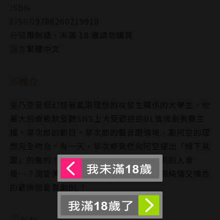
ISBN
EISBN
9786260219918
分級
限制級，未滿 18 歲請勿購買
語言
繁體中文
簡介
星乃空是個幻想著能跟理想的攻發生關係的大學生。他
最大的療癒就是聽SNS上大受歡迎的BL情境劇美聲主
播‧草次郎的節目。草次郎的聲音跟情境，跟阿空的理
想完全吻合。有一天，草次郎竟然向阿空提出「線下見
面」的邀約！當阿空前往約定地點時，看到的人會
是…？溺愛美聲主播Ｘ隨波逐流大學生之間純情又情色
的歡樂戀愛喜劇BL！
目錄