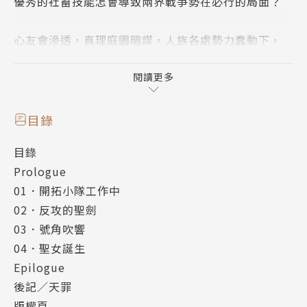
優秀的社畜技能怎會導致兩界戰爭勢在必行的局面？
心友會滲透，真理庭園暗謀，人族各處勢力蠢動下，
人界軍萬無一失的奇襲硬撞魔界軍的OP戰力⋯⋯
毀天滅地前一刻，一道熟悉又陌生的纖細身影空降戰場
閱讀更多
——
「我將在此歌頌真理！所以——聽我唱歌吧☆」
目錄
險惡職場下，魔族社畜能否迎來完美退休的時刻？
目錄
Prologue
01．開拓小隊工作中
作者簡介
02．反攻的聖劍
03．號角吹響
天罪
04．聖女誕生
Epilogue
1981年生，處女座。
後記／天罪
因為受到大宇宙意志的啟發，決定踏上小說創作之路。
版權頁