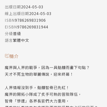
出版日期
2024-05-03
線上出版日期
2024-05-03
ISBN
9786269831906
EISBN
9786269831944
分級
普級
語言
繁體中文
簡介
魔界與人界的戰爭，因為一具骷髏而畫下句點？
天才不死生物的華麗傳說，迎來終幕！
人界情報沒到手，骷髏智骨已先紅！
魔界的開拓小隊成了炙手可熱的冒險隊伍，
智骨「慘遭」各界長官們大力重用，