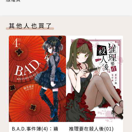
目前最想做的事是睡覺睡到飽。
臉書關鍵字：天罪異想
其他人也買了
天罪作品集
明明是魔族的我，為什麼變成了拯救人界的英雄？（全
五冊）
B.A.D.事件簿(4)：繭
推理要在殺人後(01)