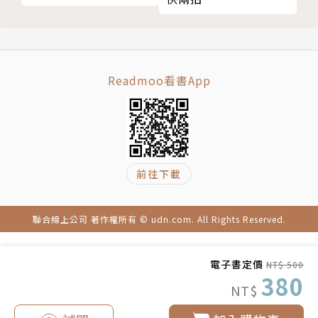
估算某樣東西的市場規模有多大，或是，某個專案需要
07 「商業模式」決定了因數分解──這是精髓所在
多少個「人月」才能完成，這時如果不懂費米推論，將
08 「需求」或「供給」──因數分解的最大分歧！
很難得到好的結果。
09 「因數分解的好與壞」判斷基準──竟然有3個！
10 「絕對數」和「比例」──偏好哪一個？
依本書作者高松智史來看，費米推論至少具有以下幾個
Readmoo看書App
11 留意「收銀機方式」──一招走天下也該有限度
特質：
（因數分解的陷阱①）
12 「稼動率」×「周轉數」的矛盾──證明你沒在思
1.費米推論＝依據常識．知識，運用邏輯，計算「未知
考（因數分解的陷阱②）
的數字」
前往下載
13 「需求端」有時也很好用──「庫存」的概念（因
數分解的陷阱③）
2.費米推論是一種「沒有解答的比賽」
14 在「既有＋首購」出現的兩光因數分解──全體掉
聯合線上公司 著作權所有 © udn.com. All Rights Reserved.
落的的陷阱（因數分解的陷阱④）
3.費米推論＝「因數分解」＋「值」＋「講述技巧」
15 「因數分解的模式」──必須牢記的模式有幾個？
電子書定價
NT$ 500
第4章 費米推論是「值」
380
4.費米推論＝「現實的投射」
NT$
01 拿出「答案」的意義──一切都從這裡開始
02 「直覺」與「根據」──結果你會發現，到處都是