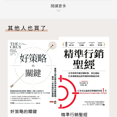
07 費米推論＝不是靠「值」，而是靠背後的「思考方
閱讀更多
8 福山雅治在電影《盛夏的方程式》的片酬？
式」「工作方法」決勝負
08 費米推論＝「個案面試」
這些問題就是所謂「費米推論」的問題，也有人說是費
其他人也買了
09 費米推論＝「浪漫」
米估算、費米問題，它是物理學家費米（Enrico Ferm
第2章 費米推論的痛快「解法」故事
i）所提出的一種快速估算的方法，經典的題目包括
01 解開「按摩椅的市場規模」──「存量與流量」的
「芝加哥有多少個鋼琴調音師？」。長期以來，費米推
轉換
論是顧問業界的面試必考題，以測試面試者的思考能
02 解開「健身房的單店營業額？」──將「累計人
力。
數」轉換成「會員數」
03 解開「籃球人口有多少？」──「沒有人想到的方
聽到「費米推論」，你會想到什麼？
法」
04 解開「電鍋的市場規模？」──「田字格」的手法
「那是顧問公司面試時會出的題目而已吧？」
05 解開「便利商店的單店營業額？」──「店面開發
主任」的心情
「估算國內總共有幾根電線桿？這個去查一下就有了，
06 解開「（新冠疫情前）拉麵店的營業額」──反映
出這種題目有必要嗎？」
好策略的關鍵
精準行銷聖經
「店主的口頭禪」