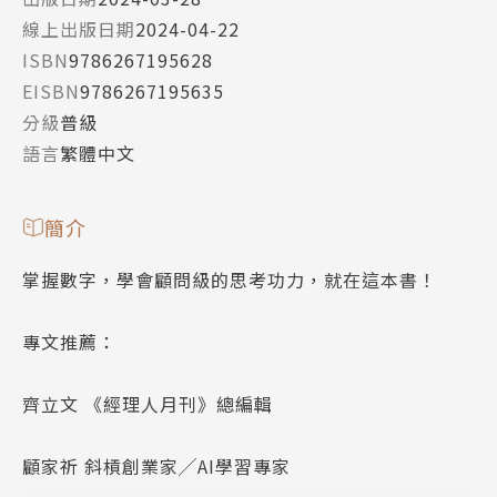
線上出版日期
2024-04-22
ISBN
9786267195628
EISBN
9786267195635
分級
普級
語言
繁體中文
簡介
掌握數字，學會顧問級的思考功力，就在這本書！
專文推薦：
齊立文 《經理人月刊》總編輯
顧家祈 斜槓創業家╱AI學習專家