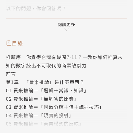
以下的問題，你會回答嗎？
1 按摩椅的市場規模？
閱讀更多
2 健身房的單店營業額？
目錄
推薦序 你覺得台灣有幾間7-11？—教你如何推算未
3 籃球人口有多少？
知的數字練出不可取代的商業敏感力
前言
4 電鍋的市場規模？
第1章 「費米推論」是什麼東西？
01 費米推論＝「邏輯＋常識．知識」
5 便利商店的單店營業額？
02 費米推論＝「無解答的比賽」
03 費米推論＝「因數分解＋值＋講述技巧」
6 （新冠疫情前）拉麵店的營業額？
04 費米推論＝「現實的投射」
05 費米推論＝「商業模式的反映」
7 嬰兒車的市場規模？
06 費米推論＝「疫情前後兩樣情」