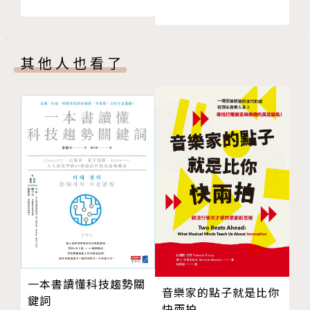
07 解開「嬰兒車的市場規模？」──納入「生活文
「讓算術比較好的人去算不就得了……」
化」
08 解開「福山雅治在電影《盛夏的方程式》的片
可能很多人都有這樣的疑問。
其他人也看了
酬？」──超越「未知」
第3章 費米推論是「因數分解」
但是，其實不然。
01 要到多近的距離才跳？──因數分解的「印象」不
是分解
費米推論的技巧與內涵，不光是對企管顧問來說是必要
02 因數分解的原點在「不舒服」──「不舒服」的新
的，對於所有職場人士來說更是必要，而且，在科技和
用法
環境變化越來越快速的時代，所面對的問題通常是「沒
03 「3階段火箭因數分解」──HOP、STEP、JUMP
有正確答案的問題」，這正是費米推論的核心要旨：你
04 「重要性原則」的復活――什麼是「無解答比賽」中的
如何作粗略的估算、如何去思考這類問題，將變得越來
正確
越重要。
05 「建立2個以上的因數分解」的意思──「無解答
比賽」的戰法
因此，不光是顧問業界重視這項技術，企業家、創業
一本書讀懂科技趨勢關
06 「縱向的因數分解」與「橫向的因數分解」──因
者、一般工作者，例如碰到要拓展新事業、新產品，要
音樂家的點子就是比你
鍵詞
數分解有2種
快兩拍