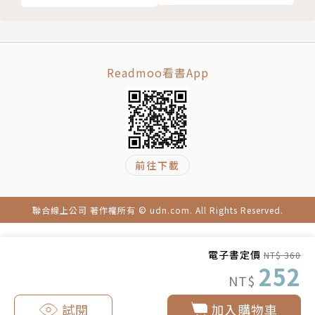
作者簡介
Readmoo看書App
羽茜
政治大學社會學碩士，曾獲耕莘文學獎短篇小說組首
獎，著有《成為母親之後》、《在婚姻裡孤獨》、《媽
媽的自由》、《今天雖然很好但不知道明天會怎樣》。
前往下載
寫作的議題涵蓋婚姻、家庭、母職、兩性、親子關係和
教養，但覺得在這些議題背後，最主要的關心是愛，想
聯合線上公司 著作權所有 © udn.com. All Rights Reserved.
知道人與人之間互相關愛、在一起能覺得幸福的條件是
什麼。時常覺得三十歲後的自己是一個全新的生命，和
兩個孩子一起成長，至今仍在探索自己、了解自己的過
電子書定價
NT$ 360
252
程。
NT$
試閱
加入購物車
www.facebook.com/babysvision