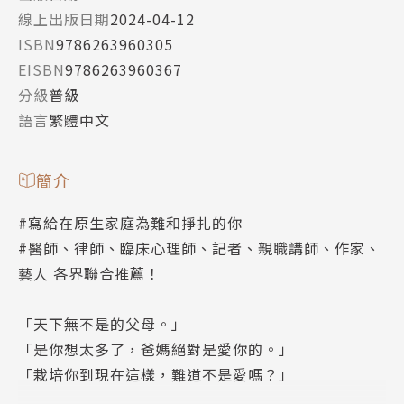
線上出版日期
2024-04-12
ISBN
9786263960305
EISBN
9786263960367
分級
普級
語言
繁體中文
簡介
#寫給在原生家庭為難和掙扎的你
#醫師、律師、臨床心理師、記者、親職講師、作家、
藝人 各界聯合推薦！
「天下無不是的父母。」
「是你想太多了，爸媽絕對是愛你的。」
「栽培你到現在這樣，難道不是愛嗎？」