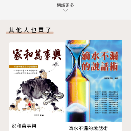
異
閱讀更多
「女兒就是比較貼心」這種說法是對所有女性的枷鎖
本書特色
承認來自父母的傷害，是開啟療傷之路的唯一途徑
其他人也買了
第二章 父母是家人，也是重要的外人
──「天下無不是的父母」的迷思如何讓孩子過度承擔
走出父母所傷的陰影，首先要把他們看成「外人」
與消耗
認為自己永遠是對的，就是在阻礙孩子的獨立
對於多數人所經歷的童年家庭創傷，羽茜以理性感性兼
最難向他人說明的痛苦，是擁有自戀型人格的父母
具的文字說出當時身為「小大人」的我們難以言明的
角色期待，是對自己和孩子的束縛
苦。書中的每個舉例和思索，讓我們看見家庭如何在自
當不被愛變成一種恥辱：擔心自己是沒有愛的母親
己心中留下細微卻刻骨的痕跡，更讓我們心有戚戚焉，
不平等的交換關係，讓親子關係遠離了愛的本質
在閱讀的同時獲得寬慰和治癒。
母親要能擁有自己的人生，才不會用控制孩子來彌補自
己
關於原諒│被父母傷害的孩子，往往在受傷還沒有獲得
努力去證明自己有被愛的資格，恰好證明了這份愛不存
療癒之前，這個社會就已經急著要他們「原諒」了。
在
第三章 有些事情已經不同，我們可以把自己接住
關於懂事｜有些孩子把自己的價值永遠置於父母之下，
家和萬事興
滴水不漏的說話術
家裡如果不是能流露脆弱的地方，哪裡才是？
家庭裡重要的永遠都是父母的感受，自己則微不足