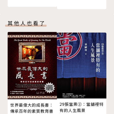
有愛孩子的父母，也有不愛孩子的父母
道……
相信母愛會帶來母親所需的充裕，就是無視她現實中的
匱乏
關於愛│真正的愛就像溫暖的陽光照在身上，你不會覺
其他人也看了
家庭裡有人不負責任，就有人過度負責
得是因為自己很好、很乖、很聽話，做了什麼令人滿意
受傷的孩子總是想要相信「傷害也是一種愛」
的事情才得到這份恩惠的。
即使不能相互理解，也知道對方和自己一樣寂寞
家人之間，只要想到彼此都會死，就會變得溫柔
關於孩子的痛楚│父母也是人沒有錯，但孩子也是人，
後 記 我活出自己的方式，就是寫出自己的想法和心
孩子的心也是肉做的，也不是聖人或上帝聖母，可以接
情
受父母一切的錯待。說出被父母錯待的事情並不是想要
版權頁
追究，只是想要理解自己的傷痕。
關於承認不被愛│如果我們一開始就實事求是，承認並
不是所有父母都愛孩子，也不是所有父母都有愛的能
力，那孩子在成長過程中，逐漸理解到父母給自己的不
29張當票②：當舖裡特
世界最偉大的成長書：
是愛的時候，他也能夠在這個社會上，找到自己存在的
有的人生風景
傳承百年的素質教育書
位置。