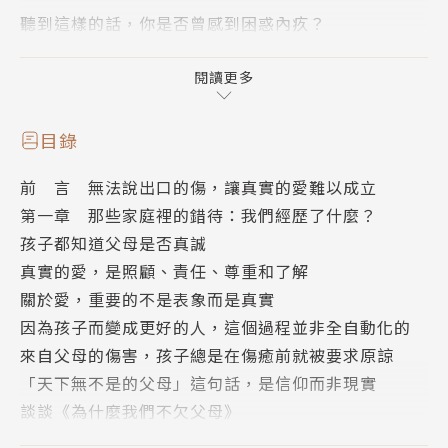
聽到這樣的話，你是否曾感到困惑內疚？
你是否明明沒有感受到被愛的溫暖和安全，卻懷疑是自
己有問題？在應該要能體會被愛的家庭裡，獨自體會著
閱讀更多
不被愛的悲傷？
目錄
◎每一個被父母錯待的人，其實內心永遠都有對自我價
前 言 無法說出口的傷，讓真實的愛難以成立
值的懷疑，因為已經將家庭的傷痕藏得太深，還把這些
第一章 那些家庭裡的錯待：我們經歷了什麼？
痛楚帶到下一段關係，無論是親密關係、親子關係都可
孩子都知道父母是否真誠
能因此蒙受陰影。
真實的愛，是照顧、責任、尊重和了解
關於愛，重要的不是表象而是真實
◎作者羽茜以社會學的背景，以及自己身為女兒和母親
因為孩子而變成更好的人，這個過程並非全自動化的
的身分，帶讀者探索為什麼承認家庭的傷在我們的社會
來自父母的傷害，孩子總是在傷癒前就被要求原諒
裡備受壓抑？為什麼來自父母的傷害，孩子總是在傷癒
「天下無不是的父母」這句話，是信仰而非現實
前就被要求原諒？透過25篇有溫度的述說，期望讓讀
談談《為什麼我們不欠父母》
者對於家庭與愛的疑惑，有個誠實的反思和出口，此後
「我們以前還不是這樣過來的」這句話，忽略了世代差
不再自責。