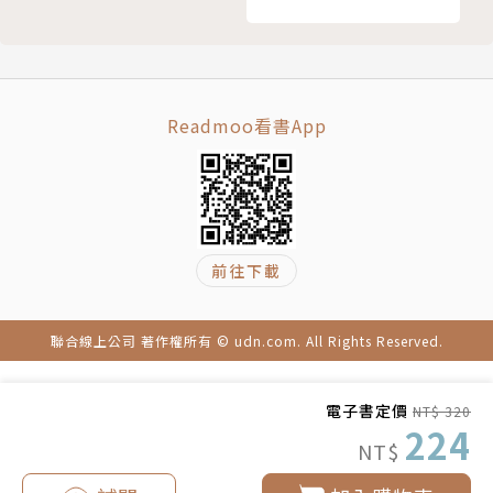
洪進益（小益老師）│師鐸獎得主‧數學教科書編撰委
員
黃光文│「SUPER教師獎」得主‧《誰都可能呼攏
你，但是數學不會》作者
Readmoo看書App
【作者簡介】
小杉拓也
東京大學經濟學系畢業。
前往下載
專業算術講師、升學補習班「志進講座」負責人。
曾於知名升學補習班「SAPIX集團」擔任個別指導講
師，具有二十年以上豐富的教學經驗，活躍於教壇，為
聯合線上公司 著作權所有 © udn.com. All Rights Reserved.
班班爆滿的超人氣講師。
現在自己經營「志進講座」補習班，為小學到高中的學
電子書定價
NT$ 320
生提供學習指導。幫助許多原本不擅長算術的學生，從
224
NT$
偏差值45進步到65，考進第一志願和名校，讓學生成
績突飛猛進的教學實力頗受好評。除了教學，也致力於