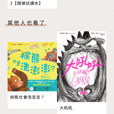
3【精華試讀本】
附錄 送禮運算法技法大公開
9歲到99歲全年齡層都廣受歡迎。許多長者都表示：
解答
「在這個年紀學會新的計算方法真是太有趣了。」不擅
送禮運算法學成證書
長數學的60多歲記者試過後也驚呼：「原來如此！」
其他人也看了
版權頁
──《產經新聞》
‧以孩子的視角來學心算，同時也吸引了年長者的目
光。他們不僅以本書作為大腦訓練教材，更將這個「送
禮運算法」當成禮物送給自己的孫子輩，讓這本書成為
跨世代親子溝通的媒介。──《每日新聞》
‧自己嘗試後發現真的很有趣，透過一個個簡單的步驟
就能做到，成就感油然而生。在公司也聽到許多同事表
示：「這種計算方法我真的不知道！」──日本版責任
編輯 吉田瑞希
‧這本書因為簡單有趣，而能讓孩子沉浸在算數之中，
棕熊也會洗澎澎？
爸爸媽媽可以因此獲得珍貴的2小時自由時間。──本
社媽媽同事
大吼吼
【專業推薦】