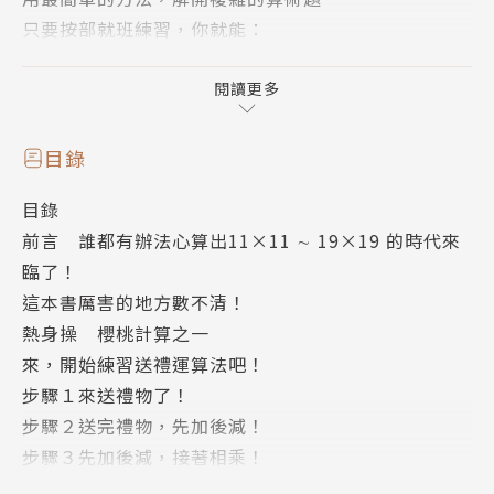
只要按部就班練習，你就能：
V對數學不再感到害怕和苦惱
V即使不擅長算數，也能馬上學會
閱讀更多
V速度快過筆算，縮短運算時間
V數學考試100分的次數增加了
目錄
V循序漸進，大幅提升自信心
目錄
V同時擁有鍛鍊腦力和記憶力的加乘效果
前言 誰都有辦法心算出11×11 ∼ 19×19 的時代來
從11×11到19×19的二位數乘法，你能馬上答題嗎？
臨了！
當他人剛拿起紙筆時，你的正確答案已揭曉！
這本書厲害的地方數不清！
作者自創的「送禮運算法」，就算小學生也能在一天內
熱身操 櫻桃計算之一
學會，心算秒答出高難度的乘法問題！
來，開始練習送禮運算法吧！
★有效提升學習動力與效果的小步驟設計
步驟１來送禮物了！
如果一打開書就出現有難度的內容，學習動力可能會降
步驟２送完禮物，先加後減！
低，甚至放棄數學。本書將這個魔力運算法拆成8個淺
步驟３先加後減，接著相乘！
顯易懂的小步驟，每個步驟提供大量練習題，不僅很容
步驟４個位數彼此相乘！
易學會，且無論小孩或大人都能逐級累積「做到了」的