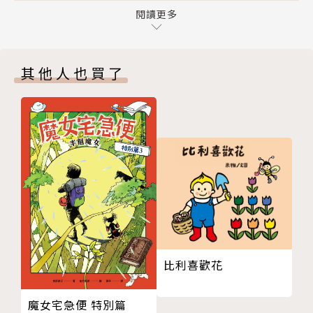
熱身操 櫻桃計算之二
閱讀更多
成就感，並因為完成了以前做不到的二位數乘法心算，
步驟５結合步驟３和步驟４，送禮運算法就完成了！
自信心和自我肯定感大大提升。
步驟６把送禮運算法練到滾瓜爛熟吧！
★內頁設計小巧思
其他人也買了
步驟７減少方框□的數量，加強練習！
‧全書注音標示，小學生也能輕鬆閱讀。
步驟８成為送禮運算法的運算高手吧！
‧內頁以有助於集中注意力的藍色為基調。
專欄①自己的孩子自己教
10題送禮運算法 小試身手之一
「算術，原來可以這麼輕鬆又有趣！」
10題送禮運算法 小試身手之二
當孩子樂此不疲地做著書中的運算練習時，保證你也會
10題送禮運算法 小試身手之三
忍不住試一試，共享美好的親子時光！
10題送禮運算法 小試身手之四
10題送禮運算法 小試身手之五
◎各方好評迴響
專欄②自己的孩子自己教
‧「能夠迅速完美地答出19×19」，這種像魔法般的
20題送禮運算法 綜合測驗之一
心算訓練，引發了非比尋常的熱潮。──《TBS新聞
比利喜歡花
20題送禮運算法 綜合測驗之二
臺》
20題送禮運算法 綜合測驗之三
‧原是小學生的參考書，但書店也主動陳列在商業和實
魔女宅急便 特別篇
專欄③自己的孩子自己教
用書的專區。購買者從小學生，到他的父母、祖父母，