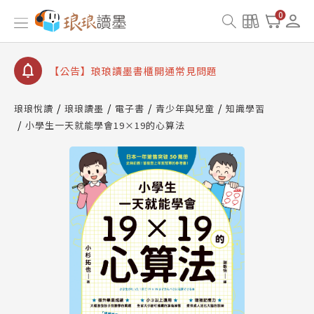
【公告】因 Readmoo 讀墨系統維護中，本站同步暫
0
停部分閱讀服務
【公告】琅琅讀墨數位閱讀資產合併與書櫃開通申請
【公告】琅琅讀墨書櫃開通常見問題
【公告】琅琅讀墨 3 分鐘完成書櫃開通與資產合併申
請圖文教學
琅琅悅讀
琅琅讀墨
電子書
青少年與兒童
知識學習
【公告】琅琅書店服務升級重要說明及資產合併結果
小學生一天就能學會19×19的心算法
查詢
【公告】因 Readmoo 讀墨系統維護中，本站同步暫
停部分閱讀服務