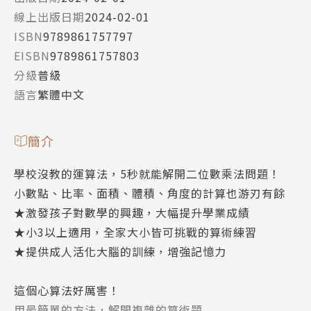
線上出版日期
2024-02-01
ISBN
9789861757797
EISBN
9789861757803
分級
普級
語言
繁體中文
簡介
學校沒教的運算法，5秒就能解開二位數乘法問題！
小數點、比率、面積、體積、角度的計算也游刃有餘
★激發孩子對數學的興趣，大幅提升學業成績
★小3以上適用，全家大小皆可挑戰的算術練習
★提供成人活化大腦的訓練，增強記憶力
這個心算法好厲害！
用最簡單的方法，解開複雜的算術題