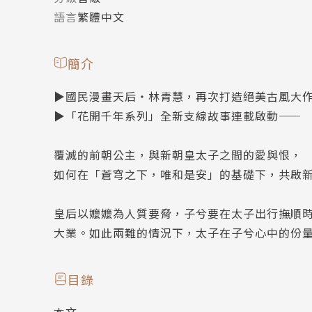
語言
繁體中文
簡介
▶國民漫畫天后‧林青慧，再次打造絕美古風大
▶「花開千年系列」全新支線故事連載啟動——
覆滅的前朝公主，與新朝皇太子之間的愛與恨，
如何在「蒼穹之下，唯和是安」的基礎下，共啟新
皇后以嬤嬤為人質要脅，子兮要在太子出行撫順
大業。如此兩難的情況下，太子在子兮心中的份
目錄
本文