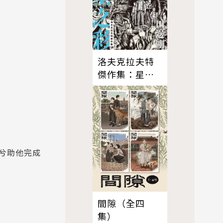
洛夫克拉夫特
傑作集：星之
彩
兮助他完成
間隙（全四
集）