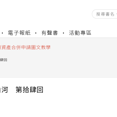
資產合併結果查詢
電子報紙
有聲書
活動專區
書櫃開通申請
與資產合併申請圖文教學
資產合併結果查詢
書櫃開通申請
肆回
山河 第拾肆回