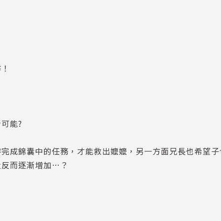
作！
可能?
時完成錦囊中的任務，才能救出嬤嬤，另一方面兄長也希望子
量反而逐漸增加…？