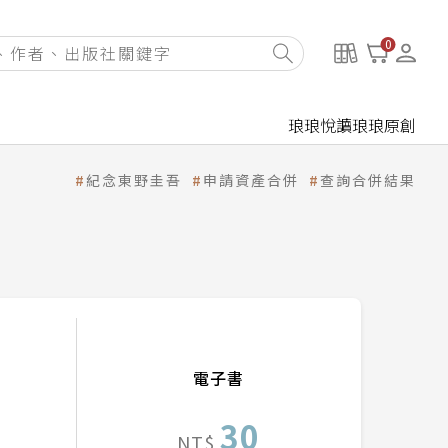
0
琅琅悅讀
琅琅原創
紀念東野圭吾
申請資產合併
查詢合併結果
電子書
30
NT$