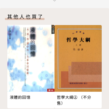
第一章 中國法律：教化工程的起源
激烈深層的衝突，而非平順的融合過程。
無法之法：「禮」的奧義
其他人也買了
教化使命的思想淵源
再者，本書深入爬梳左宗棠為首的湘軍集團網絡，
湘軍共同體與其意識型態的社會淵源
並結合官方文書及雜史記錄，呈現湘軍集團和清帝國中
左宗棠與西北穆斯林地區的重建
央之間錯綜複雜的政治互動，如何影響新晚清疆社會的
第二章 作為例外之地的新疆：教化工程的轉型
發展變化。而湘軍集團的行動背後，有著更為深層的中
左宗棠的繼承人和新疆建省的災難
國文化脈絡──經世思想作為指導原則。再者，本書進
作為一個例外行政區的新疆
一步分析湘軍的統治理念，揭示湘軍在新疆實踐經世思
作為法律上例外之地的新疆
想的過程中，以儒家為核心的同化政策如何逐漸轉向殖
一個位於西北的南方省份
民主義的方向。
經世集團內部的改革
湖南人的衰落和帝國多元主義者的增長
本書最大特點，在於採取新清史觀點與歷史人類學
第三章 前線調解：通事的崛起
的方法，將湘軍集團的教化工程與同時代歐洲殖民主義
尋找中間人
的「文明使命」進行比較。這樣的比較不僅打破了過往
哲學大綱㊤ （不分
液體的回憶
翻譯的類型學
以帝國核心為出發點的歷史敘事基調，也從邊陲的角度
售）
儒家學校
出發，重新檢視中國歷史中隱而不彰的邊緣與核心關