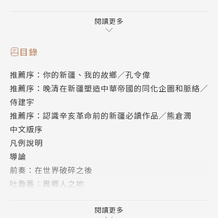
原近代新疆社會的真實圖像。
閱讀更多
《異鄉人之地：清帝國在新疆的教化工程》描述十
九世紀末晚清時期，中國本地湘軍集團重新征服了新疆
目錄
地區，並嘗試以儒家社會的理想來改造這個「異鄉人之
推薦序：你的新疆、我的故鄉／孔令偉
地」，將穆斯林教化為漢人。然而，這樣的教化工程卻
推薦序：晚清在新疆塑造中華帝國的同化企圖和脈絡／
對當地人民的身分認同產生了深遠的影響──包括隔
侍建宇
閡、不平等和暴力，最終推動「東突厥斯坦」在地民族
推薦序：認識辛亥革命前的新疆必讀作品／熊倉潤
意識的形成。
中文版序
凡例說明
首先，本書跳推傳統官方敘事，透過漢人士兵、突
導論
厥穆斯林及婦女的平民視角，真實呈現近代新疆的社會
前奏：在世界破碎之後
生活圖像，涵蓋了婚姻、家庭以及宗教習俗的層次。本
吐魯番：異鄉人之地
書指出，語言與文化的隔閡，而非宗教，是族群衝突的
關於稱呼
核心原因。雖然官方政府透過「通事」這樣的翻譯官
本書結構
閱讀更多
僚，試圖進行調解與融合，但轉譯的結果往往造就了更