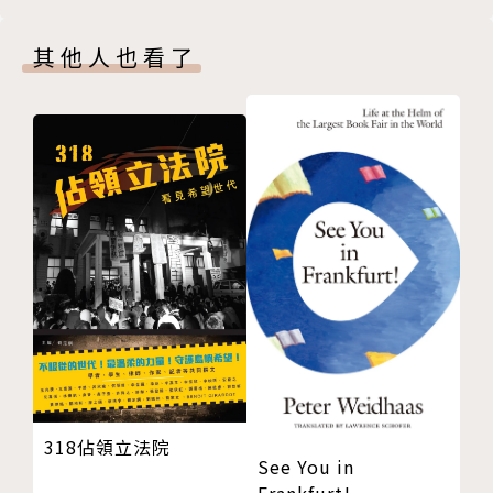
通事的崛起
係。這樣的視角不但使讀者能夠深入理解新疆歷史的深
調解與模仿
層變化，同時也重新詮釋了中國歷史的近代脈絡。
其他人也看了
第四章 壞女人和丟失的孩子：儒家殖民主義中的性經
濟
本書指出，儘管許多學者都著重於分析當代新疆衝
婚姻與性：習俗與觀念
突的民族主義訴求，但這種身分認同的形成過程非常複
透過暴力和重新安置進行的遷移
雜，所涉及的不僅僅是民族主義，還包括階級和宗教因
漢人男性購買突厥穆斯林新娘
素。湘軍的教化工程造成新的社會結構和話語，並促使
儒家父權制的突厥穆斯林殉難者
穆斯林社區開始表達自己的身分認同，帶來穆斯林社區
父權制和邊界管制
抵抗統治者的影響。理解晚清新疆社會的身分認同變
家庭中的民族性
遷，對於解釋當代新疆的現況至關重要。
第五章 收斂屍骨：作為歷史創傷的穆斯林起義
家庭創傷和集體創傷
本書特色
幽怨的神祕景觀
以亡者為證
一場身分認同的巨變！十九世紀末，重新征服新疆
流亡士兵送漢人魂魄歸鄉
318佔領立法院
的大清帝國，嘗試以儒家理想改變穆斯林社會。本書揭
See You in
第六章 歷史斷絕與帝國終結
示儒家及伊斯蘭文明衝突所帶來的深遠影響，由暴力及
Frankfurt!