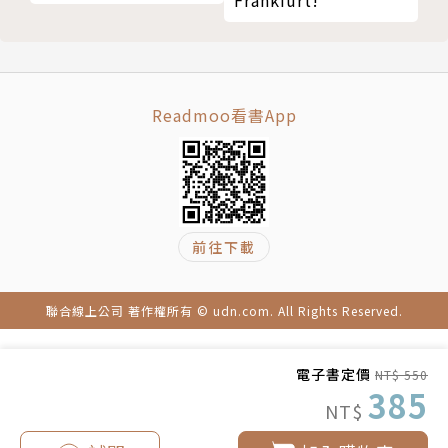
中國皇帝如何成為一個穆斯林
規訓而引發的社會分裂、不平等，直到今天仍然持續作
雅弗血脈的政治學
用中。
韌性強大的帝國
永恆的皇帝和世界的盡頭
儒家教化工程與突厥穆斯林：中亞的穆斯林社區，
Readmoo看書App
中國斯坦的纏頭
自元代以來信奉伊斯蘭教、使用突厥語言。然而，由儒
結論
家知識分子主導的改造計劃，嘗試改變穆斯林社會，導
後記
致當地產生文化衝突、社會不平等及日常暴力。
謝辭
參考書目
身分認同的轉變：歷經晚清同化時期的穆斯林，在
前往下載
版權頁
抵抗外加的認同與重新定義自我身分的過程中，逐漸建
立起共同血統的神話，而成為日後東突厥斯坦獨立運動
聯合線上公司 著作權所有 © udn.com. All Rights Reserved.
的起點。
電子書定價
NT$ 550
當代衝突的起源：《異鄉人之地》不僅呈現近代新
385
疆社會的關鍵變化，更闡釋族群衝突的核心並非宗教或
NT$
道德觀念的不同，而是帝國與邊陲的統治及暴力問題，