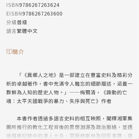
ISBN
9786267263624
EISBN
9786267263600
分級
普級
語言
繁體中文
簡介
「《異鄉人之地》是一部建立在豐富史料及精彩分
析的卓越著作，書中充滿令人難忘的細節描述，涵蓋一
群鮮為人知的歷史人物。」──梅爾清，《躁動的亡
魂：太平天國戰爭的暴力、失序與死亡》作者
本書作者透過多語言史料的相互映照，闡釋湘軍集
團所推行的教化工程背後的思想淵源及政治脈絡，並透
過檔案紀錄中的漢人士兵、突厥穆斯林及回民事蹟，還