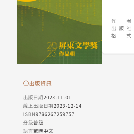
作 者
出 版 社
格 式
出版資訊
出版日期
2023-11-01
線上出版日期
2023-12-14
ISBN
9786267259757
分級
普級
語言
繁體中文