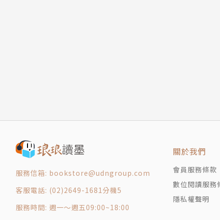
佳作 陳正昕〈家〉
會議紀錄
散文組
總評
首獎 張簡士湋〈伏流水〉
評審獎 江伊薇〈耳邊風〉
佳作 Yu〈細活與火侯〉
佳作 何承蔚〈黑公〉
會議紀錄
短篇小說組
總評
關於我們
首獎 陳建佐〈離島〉
會員服務條款
評審獎 嚴翊〈你與他與她與她〉
服務信箱: bookstore@udngroup.com
數位閱讀服務
佳作 洪燈旭〈88號公路〉
客服電話: (02)2649-1681分機5
隱私權聲明
佳作 徐麗娟〈暖香〉
服務時間: 週一～週五09:00~18:00
會議紀錄