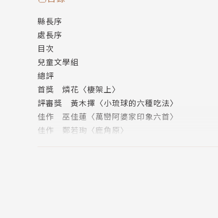
縣長序
處長序
目次
兒童文學組
總評
首獎 燐花〈棲架上〉
評審獎 黃木擇〈小琉球的六種吃法〉
佳作 巫佳蓮〈萬巒阿婆家印象六首〉
佳作 鄭若珣〈鹿角原〉
會議紀錄
新詩組
總評
首獎 游書珣〈搖滾〉
評審獎 黃詩閔〈小鹿〉
佳作 張宇正〈舌頭記〉