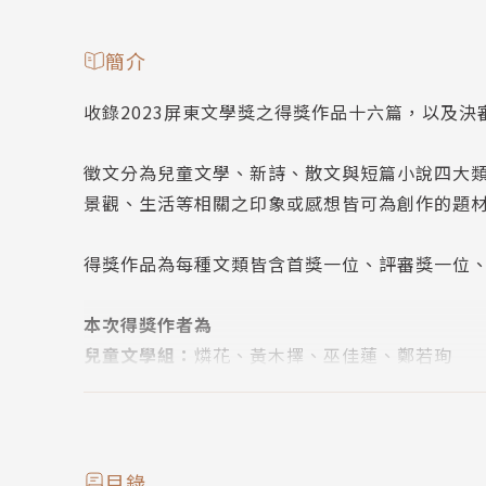
簡介
收錄2023屏東文學獎之得獎作品十六篇，以及決
徵文分為兒童文學、新詩、散文與短篇小說四大
景觀、生活等相關之印象或感想皆可為創作的題
得獎作品為每種文類皆含首獎一位、評審獎一位
本次得獎作者為
兒童文學組：
燐花、黃木擇、巫佳蓮、鄭若珣
新詩組：
游書珣、黃詩閔、張宇正、陳正昕
散文組：
張簡士湋、江伊薇、Yu、何承蔚
短篇小說組：
陳建佐、嚴翊、洪燈旭、徐麗娟
目錄