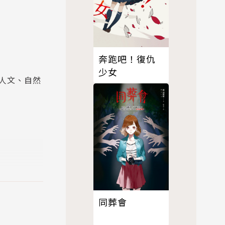
奔跑吧！復仇
少女
人文、自然
同葬會