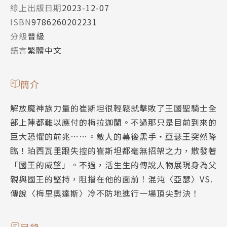
線上出版日期
2023-12-07
ISBN
9786260202231
分級
普級
語言
繁體中文
簡介
解放魔神族力量的崔斯坦很輕鬆就擊敗了王國聖騎士全
部上陣都難以應付的梅拉迦蘭。不過那只是目前到來的
巨大恐懼的前兆……。敵人的幕後黑手‧亞瑟王突然降
臨！珀西瓦里跟失控的崔斯坦都毫無招架之力，散發著
「國王的威望」。不過，活生生的傳說人物展現身為父
親與國王的堅持，阻擋在他的面前！混沌〈亞瑟〉VS.
傳說〈梅里奧達斯〉冷不防地進行一場頂尖對決！
目錄