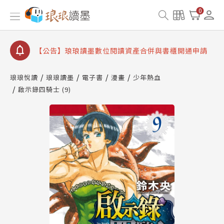
【公告】因 Readmoo 讀墨系統維護中，本站同步暫
0
停部分閱讀服務
【公告】琅琅讀墨數位閱讀資產合併與書櫃開通申請
【公告】琅琅讀墨書櫃開通常見問題
【公告】琅琅讀墨 3 分鐘完成書櫃開通與資產合併申
請圖文教學
琅琅悅讀
琅琅讀墨
電子書
漫畫
少年熱血
【公告】琅琅書店服務升級重要說明及資產合併結果
啟示錄四騎士 (9)
查詢
【公告】因 Readmoo 讀墨系統維護中，本站同步暫
停部分閱讀服務