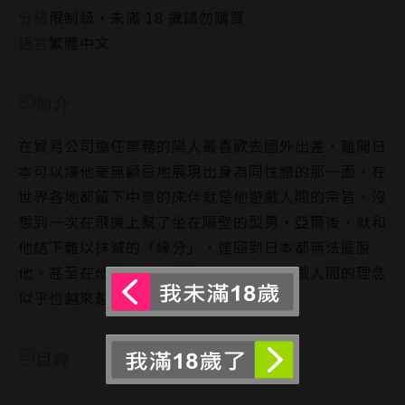
分級
限制級，未滿 18 歲請勿購買
語言
繁體中文
簡介
在貿易公司擔任業務的陽人最喜歡去國外出差，離開日
本可以讓他毫無顧忌地展現出身為同性戀的那一面，在
世界各地都留下中意的床伴就是他遊戲人間的宗旨。沒
想到一次在飛機上幫了坐在隔壁的型男‧亞爾後，就和
他結下難以抹滅的「緣分」，連回到日本都無法擺脫
他。甚至在他的深情攻勢進逼下，陽人遊戲人間的理念
似乎也越來越鬆動……
目錄