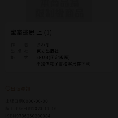
蜜室逃脫 上 (1)
作 者
おわる
出 版 社
東立出版社
格 式
EPUB(固定版面)
不提供電子書檔案另存下載
出版資訊
出版日期
0000-00-00
線上出版日期
2023-11-16
ISBN
9786260200084