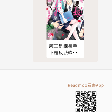
魔王是課長手
下是反派軟腳
蝦。 3
Readmoo看書App