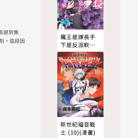
熊感到焦
魔王是課長手
刻。這段因
下是反派軟腳
蝦。8
新世紀福音戰
士 (10)(漫畫)