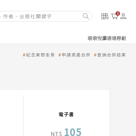
0
琅琅悅讀
琅琅原創
紀念東野圭吾
申請資產合併
查詢合併結果
電子書
105
NT$