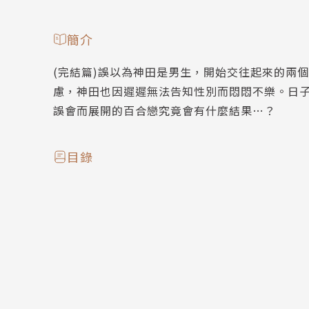
簡介
(完結篇)誤以為神田是男生，開始交往起來的兩
慮，神田也因遲遲無法告知性別而悶悶不樂。日
誤會而展開的百合戀究竟會有什麼結果…？
目錄