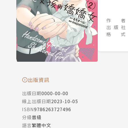
作 者
出 版 社
格 式
出版資訊
出版日期
0000-00-00
線上出版日期
2023-10-05
ISBN
9786263727496
分級
普級
語言
繁體中文