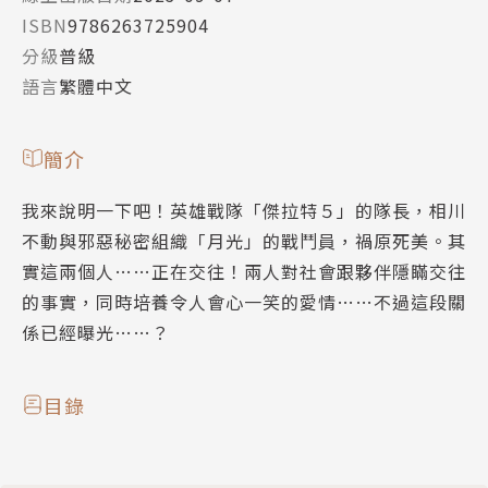
ISBN
9786263725904
分級
普級
語言
繁體中文
簡介
我來說明一下吧！英雄戰隊「傑拉特５」的隊長，相川
不動與邪惡秘密組織「月光」的戰鬥員，禍原死美。其
實這兩個人……正在交往！兩人對社會跟夥伴隱瞞交往
的事實，同時培養令人會心一笑的愛情……不過這段關
係已經曝光……？
目錄