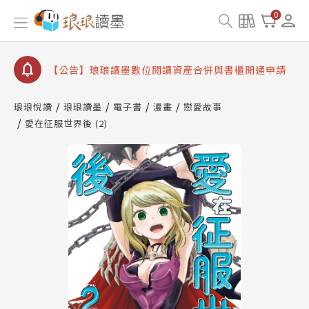
查詢
0
【公告】因 Readmoo 讀墨系統維護中，本站同步暫
停部分閱讀服務
【公告】琅琅讀墨數位閱讀資產合併與書櫃開通申請
【公告】琅琅讀墨書櫃開通常見問題
【公告】琅琅讀墨 3 分鐘完成書櫃開通與資產合併申
琅琅悅讀
琅琅讀墨
電子書
漫畫
戀愛故事
請圖文教學
愛在征服世界後 (2)
【公告】琅琅書店服務升級重要說明及資產合併結果
查詢
【公告】因 Readmoo 讀墨系統維護中，本站同步暫
停部分閱讀服務