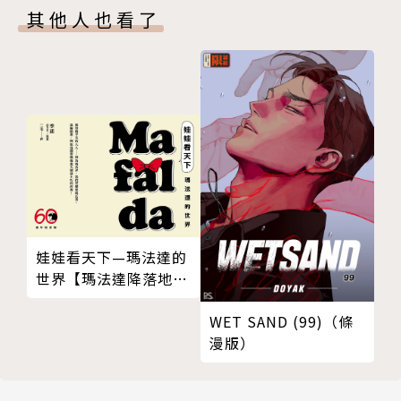
其他人也看了
娃娃看天下—瑪法達的
世界【瑪法達降落地球
60週年紀念版．珍藏合
集】
WET SAND (99)（條
漫版）