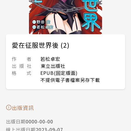
愛在征服世界後 (2)
作 者
若松卓宏
出 版 社
東立出版社
格 式
EPUB(固定版面)
不提供電子書檔案另存下載
出版資訊
出版日期
0000-00-00
線上出版日期
2023-09-07