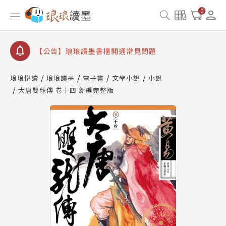
【公告】因 Readmoo 讀墨系統維護中，本站同步暫
0
停部分閱讀服務
【公告】琅琅讀墨數位閱讀資產合併與書櫃開通申請
【公告】琅琅讀墨書櫃開通常見問題
【公告】琅琅讀墨 3 分鐘完成書櫃開通與資產合併申
請圖文教學
琅琅悅讀
琅琅讀墨
電子書
文學小說
小說
【公告】琅琅書店服務升級重要說明及資產合併結果
大唐雙龍傳 卷十四 新編完整版
查詢
【公告】因 Readmoo 讀墨系統維護中，本站同步暫
停部分閱讀服務