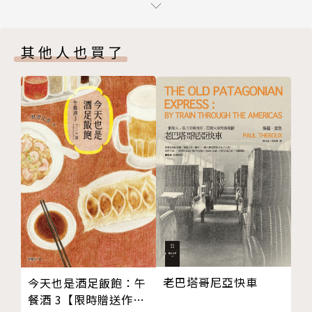
第十一章 龍泉上京
第十二章 活的戰書
作者簡介
其他人也買了
第十三章 一盤生意
黃易（1952－2017）
第十四章 隔牆有耳
畢業於香港中文大學藝術系，專攻中國傳統繪畫，曾任
第十五章 真情流露
香港藝術館助理館長，致力於藝術與文化之推廣與交
第十六章 蓄意玩火
流；因自少鍾情武俠小說，適逢武俠雜誌徵稿活動，提
第十七章 愛情預習
筆寫成初作《破碎虛空》，獲得廣大迴響，更促成他心
第十八章 有緣相會
向創作之路，遂於1989年辭去優渥工作，隱居離島專
第十九章 當街獻禮
致寫作。
第二十章 踏茄踏蟆
第二十一章 完美無瑕
黃易涉獵廣博，藝術、文史、玄學、五行術數、周易佛
第二十二章 逍遙拆氣
理，皆是他所熱愛鑽研的範疇，更以此為基礎，在武俠
第二十三章 蟲鳴蟬唱
文學中開創出獨特的玄幻與架空武俠之恢弘格局。第一
第二十四章 意外收穫
部長篇鉅著《覆雨翻雲》出版，便風靡了無數武俠讀
老巴塔哥尼亞快車
今天也是酒足飯飽：午
第二十五章 同仇敵愾
者；之後以穿越至戰國時代的《尋秦記》，以及以隋末
餐酒 3【限時贈送作者
第二十六章 自然之道
諸雄逐鹿中原為主軸的《大唐雙龍傳》，更是屢創傳