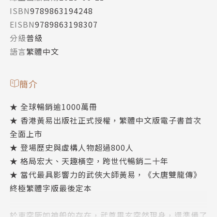
ISBN
9789863194248
EISBN
9789863198307
分級
普級
語言
繁體中文
簡介
★ 全球暢銷逾1000萬冊
★ 香港黃易出版社正式授權，繁體中文版電子書首次
全面上市
★ 登場歷史與虛構人物超過800人
★ 格局宏大、天趣橫空，跨世代暢銷二十年
★ 當代最具影響力的武俠大師黃易，《大唐雙龍傳》
終極繁體字版最後定本
於東突厥如神般的存在，武尊畢玄突然現身，還準備了