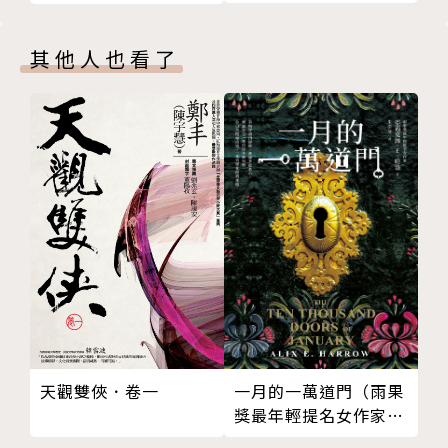
簽名扉頁】
第二十七章 物歸原主
奇、部部經典，不僅深獲武俠迷推崇，重燃低迷已久的
第二十八章 誰是奸邪
武俠熱情，更吸引電玩與電視競相合作，成為繼金庸、
其他人也看了
第二十九章 卑鄙刺殺
古龍之後的武俠巨擘。
第三十章 虛虛實實
第三十一章 龍泉之主
黃易的武俠小說常以歷史為主軸，更架空整個大時代為
第三十二章 亦敵亦友
背景，氣勢磅礡之餘，卻又不為龐雜的架構所拘，反以
第三十三章 迷途不返
快節奏的情節推演、現代電影畫面式的靈活敘事，使得
第三十四章 統一草原
整個時空皆隨著主角緊湊而生動地轉動起來；再加上獨
第三十五章 人心險詐
一無二的高手過招心戰爭鋒，無人能比的狂烈群戰，直
第三十六章 冤家路窄
至百萬雄師的歷史血戰，更令讀者深深陷入其構築的武
第三十七章 撲朔迷離
俠世界裡。強烈而迷人的風格，不斷創新的武道，解構
第三十八章 龍泉街上
歷史、探索人心的鋒銳，使得黃易二十多年來武俠文學
第三十九章 志趣相投
界旗手的地位屹立不墜。
版權頁
天觀雙俠．卷一
一月的一萬道門（雨果
獎最年輕提名女作家，
滿貫入圍各大奇幻獎