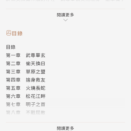
喪帳攔截三人。跋鋒寒迎來期待已久的機會⋯⋯
閱讀更多
天竺神僧的靈卦，靺鞨粟末部之主的野心，「龍王」拜
紫亭在四面受敵下，仍執意如期在龍泉立國，但突厥豈
目錄
能容許臥榻之旁的威脅？
目錄
第一章 武尊畢玄
大草原東北形勢風雲詭譎，突厥、契丹、高麗、室韋、
第二章 偷天換日
回紇、鐵勒、靺鞨各部，全捲入粟末立國的漩渦，激烈
第三章 草原之盟
的衝突已難避免。
第四章 捨身救友
第五章 火燒長蛇
《大唐雙龍傳》是武俠大師黃易歷史武俠的盛世起點。
第六章 松花江畔
大唐群豪、或真實或虛構，一一躍然紙上。出版後不但
第七章 明子之首
立刻風靡全球華人世界，更在往後多次改編為遊戲、漫
第八章 不戰屈敵
畫與電視劇，成為絕無僅有跨世代、跨地域的武俠經
第九章 死裡求生
典。
第十章 千里追敵
閱讀更多