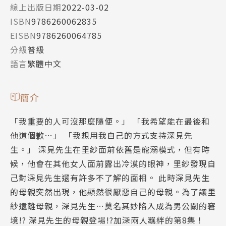
線上出版日期
2022-03-02
ISBN
9786260062835
EISBN
9786260064785
分級
普級
語言
繁體中文
簡介
「我重要的人可沒那麼隨便。」 「我希望能在最後和
他道個歉…」 「我想用我自己的方式支持深見先
生。」 深見先生在里紗面前依舊是寵溺模式，但有時
候，他會在其他女人面前露出冷漠的眼神，里紗發現自
己對深見先生還有許多不了解的面相。 此時深見先生
的母親突然出現，他顯然很厭惡自己的母親。為了讓里
紗遠離母親，深見先生…莫名其妙陷入成為男公關的窘
境!? 深見先生的母親登場!?加深兩人羈絆的第8集！