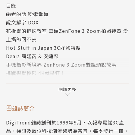
目錄
編者的話 粉嫰當道
說文解字 DOX
花折累的把妹教室 華碩ZenFone 3 Zoom拍照神器 愛
上攝郎回不去
Hot Stuff in Japan 3C好物特搜
Dears 簡廷芮 & 安婕希
手機攝影新境界 ZenFone 3 Zoom雙鏡頭說故事
挑戰視覺極限 4K就是狂！
新品櫥窗
感謝有你 熱情相挺 ZenTalk春夏獻禮
閱讀更多
點閱率up up！影片分享新法寶PicSee
Google #myAndroid Taste Test 幫你訂做專屬Andr
雜誌簡介
oid介面
DigiTrend雜誌創刊於1999年9月，以報導電腦3C產
創意玩咖就是我！3D建模動手玩
品、通訊及數位科技潮流趨勢為宗旨，每季發行一冊，
自然人憑證 不可不知的6大妙用