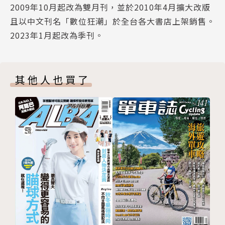
2009年10月起改為雙月刊，並於2010年4月擴大改版
Funny Apps, Add Fun 忙中不怕亂，主婦必備App
且以中文刊名「數位狂潮」於全台各大書店上架銷售。
ASUSTOR LooksGood 2.0 更聰明的行動影音收藏櫃
2023年1月起改為季刊。
街頭直擊 華碩產品使用心得分享
Event News
訂閱單
其他人也買了