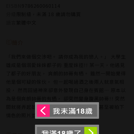
EISBN
9786260060114
分級
限制級，未滿 18 歲請勿購買
語言
繁體中文
簡介
「我們來做個交涉吧。 請你成為我的戀人。」 大學生
雄成是個溺愛妹妹都子的 重度妹控!! 某一天，他遇見
了都子的好朋友， 爽朗的帥哥有栖。 雖然一開始覺得
他是個可疑的傢伙， 但一起喝過酒之後兩人就意氣相
投， 然而回過神來卻意外發現自己身在賓館… 原本以
為是個爽朗帥哥的有栖， 卻突然變身腹黑帥哥!! 突然
間就搓弄起雄成的那個還讓他射了一發， 甚至被拍下
情色的照片並以此威脅??