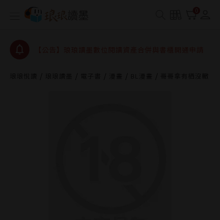
查詢
0
【公告】因 Readmoo 讀墨系統維護中，本站同步暫
停部分閱讀服務
【公告】琅琅讀墨數位閱讀資產合併與書櫃開通申請
【公告】琅琅讀墨書櫃開通常見問題
【公告】琅琅讀墨 3 分鐘完成書櫃開通與資產合併申
琅琅悅讀
琅琅讀墨
電子書
漫畫
BL漫畫
哥哥拿有栖沒轍
請圖文教學
【公告】琅琅書店服務升級重要說明及資產合併結果
查詢
【公告】因 Readmoo 讀墨系統維護中，本站同步暫
停部分閱讀服務