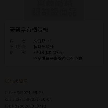
哥哥拿有栖沒轍
作 者
文日野ユミ
出 版 社
長鴻出版社
格 式
EPUB(固定版面)
不提供電子書檔案另存下載
出版資訊
出版日期
2021-09-23
線上出版日期
2021-10-04
ISBN
9786260059712