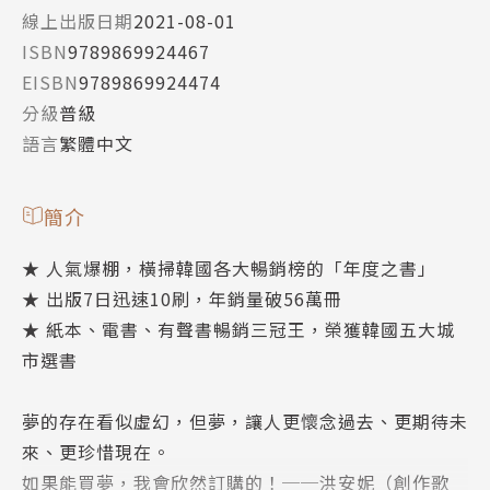
線上出版日期
2021-08-01
ISBN
9789869924467
EISBN
9789869924474
分級
普級
語言
繁體中文
簡介
★ 人氣爆棚，橫掃韓國各大暢銷榜的「年度之書」
★ 出版7日迅速10刷，年銷量破56萬冊
★ 紙本、電書、有聲書暢銷三冠王，榮獲韓國五大城
市選書
夢的存在看似虛幻，但夢，讓人更懷念過去、更期待未
來、更珍惜現在。
如果能買夢，我會欣然訂購的！──洪安妮（創作歌