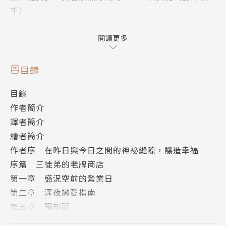
手）
在這個地方，天天有著因夢而觸發的祕密，以及感動人
閱讀更多
心的點滴。
各樣夢境應有盡有的「達樂古特夢境百貨」──
目錄
「睡著後才能入場喔！」
目錄
作者簡介
客人們入睡後，進入了最受歡迎的「達樂古特夢境百
譯者簡介
貨」，挑選陳列在眼前的各色夢境：想再次相見的人、
繪者簡介
期待前往的地方、害怕又想突破的事物，以及超乎想
作者序 在昨日與今日之間的神祕縫隙，釀造幸福
像、上天下海的瑰麗夢境……每一層樓都提供別出心裁
序篇 三徒弟的老牌商店
的夢。這棟五層樓的百貨門庭若市，有睡長覺的客人，
第一章 盛況空前的營業日
也有短暫睡個午覺的人類和動物。
第二章 深夜戀愛指南
第三章 預知夢
新人佩妮通過了與達樂古特本人進行的一對一面試，來
第四章 創傷的退貨請求
到夢境百貨上班，準備好好推銷各個傳奇製夢師所設計