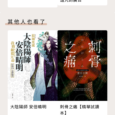
◎插畫創作概念
深藍底星空背景暗示夜晚是夢境百貨熱門時段，
其他人也看了
建物立面逐層展示故事主要場景。
屋頂是店主神祕閣樓，設有各時區時鐘，
以便接待全球不同地區的客人。
依序下來是以剪影呈現各樓層陳列的特色。
背景的半瞇大眼，透露此地是入睡才可抵達之處，
手持夢境百貨小道具的主角位居畫面正中，
完全是忙碌又興奮的新人菜鳥樣。
本書特色
★作者有如「韓國的J. K. 羅琳」橫空出世，創作獲群
募熱烈支持，達標率1812％下強勢出版，讀者平均4.8
刺骨之痛【精華試讀
大陰陽師 安倍晴明
本】
星超高書評紀錄！