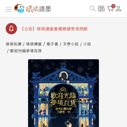
【公告】因 Readmoo 讀墨系統維護中，本站同步暫
0
停部分閱讀服務
【公告】琅琅讀墨數位閱讀資產合併與書櫃開通申請
【公告】琅琅讀墨書櫃開通常見問題
【公告】琅琅讀墨 3 分鐘完成書櫃開通與資產合併申
請圖文教學
琅琅悅讀
琅琅讀墨
電子書
文學小說
小說
【公告】琅琅書店服務升級重要說明及資產合併結果
歡迎光臨夢境百貨
查詢
【公告】因 Readmoo 讀墨系統維護中，本站同步暫
停部分閱讀服務