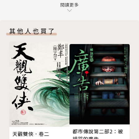
第五章 製夢師例行會議
閱讀更多
的夢。然而，當她好不容易稍稍搞懂測量睡意的「眼皮
第六章 本月暢銷作品
秤」、從「夢境滿意度」轉換的支付系統等細節後，竟
第七章 Yesterday與苯環
然惹下大禍──最貴的夢境費用從她手上被偷走了……
其他人也買了
第八章 「他人的人生之夢」體驗版上市
眼看工作即將不保，她該如何化解困境？在這神祕的夢
第九章 來自匿名者的夢
境百貨，在清醒與睡夢的邊界，她又將遇見什麼樣的
後記一 維果．邁爾斯的面試
人，以及他們心中渴求已久的夢？
後記二 史皮杜完美的一天
版權頁
在今日與明日的縫隙、在意識模糊之間存在的夢境，
到底要怎麼販售？夢境的價值怎麼估計？
內心的渴望、遺憾、恐懼，能在夢裡得到回應？
期盼前往的地點、自由奔放無拘無束的夢境，真的能訂
做？
夢境百貨，全年無休，日日備妥好夢，
等候您的大駕光臨。──店主敬上
都市傳說第二部2：被
天觀雙俠．卷二
詛咒的廣告