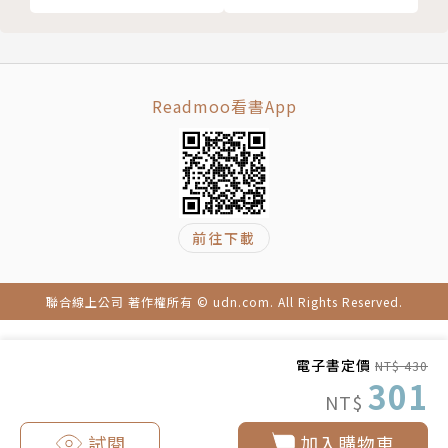
★長期盤踞韓國書店暢銷排行榜，銷量已破56萬冊，
即將在韓推出紀念版。
★題材新穎，內容適合各年齡層與性別；奇幻中又與現
實交錯，易融入情節，獲得同理與療癒。
Readmoo看書App
★是哈利波特世代的創作能量裡最美好的回聲。
★力邀榮獲紅點大獎、連任讀曆書店設計師Dyin擔綱
封面插畫。
作者簡介
前往下載
李美芮（이미예 ）
聯合線上公司 著作權所有 © udn.com. All Rights Reserved.
我想寫下那些理所當然的珍貴事物。
電子書定價
NT$ 430
出生於釜山，在釜山大學主修材料工程學系，曾於三星
301
NT$
電子擔任半導體工程師，為了專心創作小說而離職。在
群眾募資計畫中發表了第一部小說《歡迎光臨夢境百
試閱
加入購物車