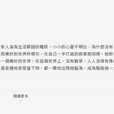
一家人淪為生活窮困的難民。小小的心靈不明白，為什麼沒有
正而美好的世界所吸引，在自己一手打造的寂寞樹洞裡，她對
造一個美好的世界。在這個世界上，沒有戰爭，人人活得有尊
至是安適地享受當下時，都一再地出現她腦海，成為驅策她一
人人都能對社會或他人貢獻一己有用之力。」她成立「施與受
閱讀更多
尋求他人的幫助；參與者學習在「提供」及「接受」間取得平
不窮（她在書中詳述其經驗，足供有心經營非營利組織者參考