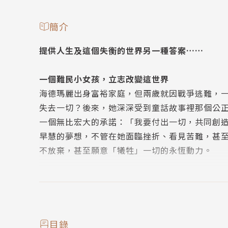
簡介
提供人生及這個失衡的世界另一種答案……
一個難民小女孩，立志改變這世界
海德瑪麗出身富裕家庭，但兩歲就因戰爭逃難，
失去一切？後來，她深深受到童話故事裡那個公
一個無比宏大的承諾：「我要付出一切，共同創
早慧的夢想，不管在她面臨挫折、看見苦難，甚
不放棄，甚至願意「犧牲」一切的永恆動力。
德國「交換之母」的傳奇
海德瑪麗認為，人的價值不應該由錢來決定，「
放給所有人以交換的方式，貢獻自己的專長，也
決生活中的各種需求。雖然過程中新的挑戰層出
目錄