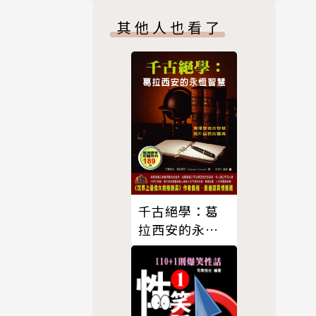
盡有，只要
其他人也看了
孩，將自己
將家具送給
衣櫃在朋友
，沒想到她
十年，成為
千古絕學：葛
拉西安的永恆
智慧