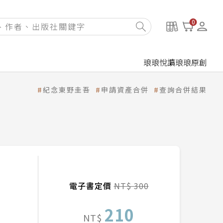
0
琅琅悅讀
琅琅原創
紀念東野圭吾
申請資產合併
查詢合併結果
電子書定價
NT$ 300
210
NT$