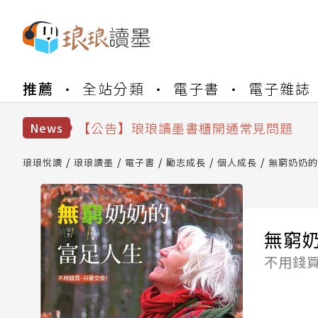
推薦
全站分類
電子書
電子雜誌
【公告】琅琅書店服務升級重要說明及
【公告】琅琅讀墨數位閱讀資產合併與
【公告】琅琅讀墨書櫃開通常見問題
News
【公告】琅琅讀墨 3 分鐘完成書櫃開通
【公告】琅琅書店服務升級重要說明及
琅琅悅讀
琅琅讀墨
電子書
勵志成長
個人成長
無窮奶奶的
【公告】琅琅讀墨數位閱讀資產合併與
無窮
不用錢