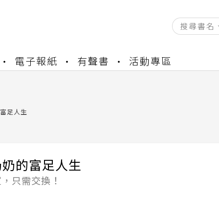
電子報紙
有聲書
活動專區
資產合併結果查詢
書櫃開通申請
與資產合併申請圖文教學
資產合併結果查詢
富足人生
書櫃開通申請
奶奶的富足人生
買，只需交換！