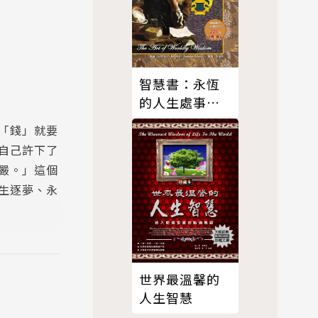
智慧書：永恆
的人生處事經
典
「錢」就要
自己許下了
嚴。」這個
生逐夢、永
中心」，開
世界最溫馨的
衡，同時解
人生智慧
），但她也