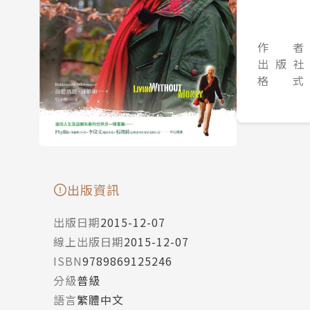
作 者
出 版 社
格 式
出版資訊
出版日期
2015-12-07
線上出版日期
2015-12-07
ISBN
9789869125246
分級
普級
語言
繁體中文